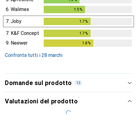
6.
Walimex
1.5
%
1.5
%
7.
Joby
1.7
%
1.7
%
7.
K&F Concept
1.7
%
1.7
%
9.
Neewer
1.8
%
1.8
%
Confronta tutti i 28 marchi
Domande sul prodotto
13
Valutazioni del prodotto