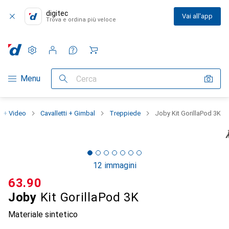
digitec
Vai all'app
Trova e ordina più veloce
Impostazioni
Conto cliente
Liste di confronto
Liste dei desideri
Carrello
Categoria Navigazione
Menu
Cerca
o + Video
Cavalletti + Gimbal
Treppiede
Joby Kit GorillaPod 3K
12 immagini
CHF
63.90
Joby
Kit GorillaPod 3K
Materiale sintetico