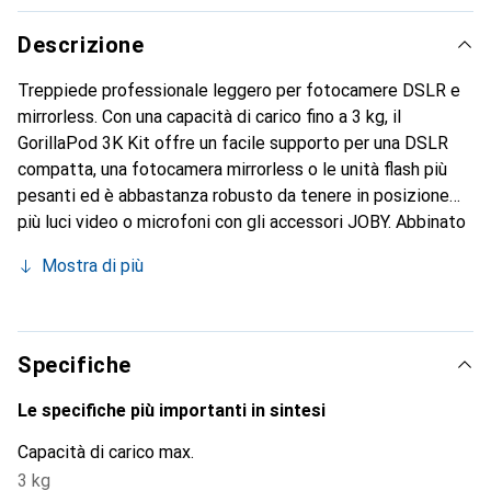
Descrizione
Treppiede professionale leggero per fotocamere DSLR e
mirrorless. Con una capacità di carico fino a 3 kg, il
GorillaPod 3K Kit offre un facile supporto per una DSLR
compatta, una fotocamera mirrorless o le unità flash più
pesanti ed è abbastanza robusto da tenere in posizione
più luci video o microfoni con gli accessori JOBY. Abbinato
alla testa a sfera 3K di alta qualità con funzione
Mostra di più
panoramica, consente un allineamento preciso. Le sue
dimensioni lo rendono lo strumento ideale per il vlogging o
il live streaming. Prodotto in Italia.
Specifiche
Le specifiche più importanti in sintesi
Capacità di carico max.
3 kg