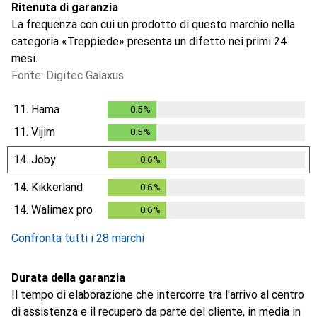
Ritenuta di garanzia
La frequenza con cui un prodotto di questo marchio nella
categoria «Treppiede» presenta un difetto nei primi 24
mesi.
Fonte: Digitec Galaxus
11.
Hama
0.5
%
0.5
%
11.
Vijim
0.5
%
0.5
%
14.
Joby
0.6
%
0.6
%
14.
Kikkerland
0.6
%
0.6
%
14.
Walimex pro
0.6
%
0.6
%
Confronta tutti i 28 marchi
Durata della garanzia
Il tempo di elaborazione che intercorre tra l'arrivo al centro
di assistenza e il recupero da parte del cliente, in media in