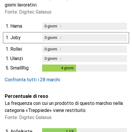
giorni lavorativi.
Fonte: Digitec Galaxus
1.
Hama
i
0
giorni
1.
Joby
i
0
giorni
1.
Rollei
i
0
giorni
1.
Ulanzi
i
0
giorni
5.
SmallRig
4
giorni
4
giorni
Confronta tutti i 28 marchi
Percentuale di reso
La frequenza con cui un prodotto di questo marchio nella
categoria «Treppiede» viene restituito.
Fonte: Digitec Galaxus
5.
Apfelkiste
1.3
%
1.3
%