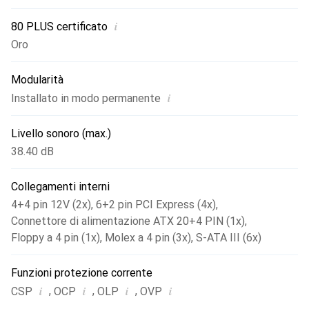
riguarda la varietà di connessioni e, ad eccezione della
connessione a 20+4 pin, abbiamo progettato tutti gli altri
i
80 PLUS certificato
cablaggi come versioni a nastro piatto: ciò consente di
Oro
risparmiare spazio e tempo nella posa dei cavi. Tra le altre
cose, il GPS-800 dispone di quattro connettori PCIe
Modularità
6+2pin e sei S-ATA. Con 66A sulla linea da 12 V, la potenza
i
Installato in modo permanente
disponibile è più che sufficiente per un hardware potente.
Livello sonoro (max.)
38.40 dB
Collegamenti interni
4+4 pin 12V (2x)
,
6+2 pin PCI Express (4x)
,
Connettore di alimentazione ATX 20+4 PIN (1x)
,
Floppy a 4 pin (1x)
,
Molex a 4 pin (3x)
,
S-ATA III (6x)
Funzioni protezione corrente
i
i
i
i
,
,
,
CSP
OCP
OLP
OVP