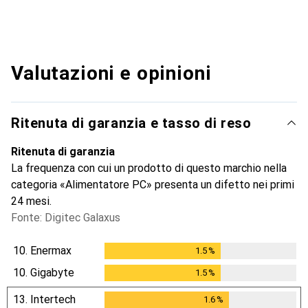
Valutazioni e opinioni
Ritenuta di garanzia e tasso di reso
Ritenuta di garanzia
La frequenza con cui un prodotto di questo marchio nella
categoria «Alimentatore PC» presenta un difetto nei primi
24 mesi.
Fonte: Digitec Galaxus
10.
Enermax
1.5
%
1.5
%
10.
Gigabyte
1.5
%
1.5
%
13.
Intertech
1.6
%
1.6
%