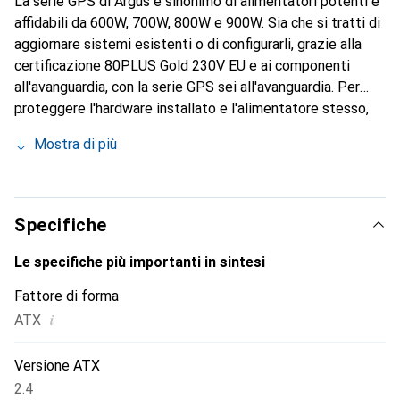
La serie GPS di Argus è sinonimo di alimentatori potenti e
affidabili da 600W, 700W, 800W e 900W. Sia che si tratti di
aggiornare sistemi esistenti o di configurarli, grazie alla
certificazione 80PLUS Gold 230V EU e ai componenti
all'avanguardia, con la serie GPS sei all'avanguardia. Per
proteggere l'hardware installato e l'alimentatore stesso,
non siamo scesi a compromessi e abbiamo dotato gli
Mostra di più
alimentatori della serie GPS di un totale di cinque circuiti
di protezione (OPP, SCP, OVP, OCP e NLP). L'intera serie
GPS è dotata di una silenziosa ventola da 140 mm e di un
controllo intelligente della ventola, o IFC in breve. L'IFC
Specifiche
assicura che la ventola dell'alimentatore inizi a raffreddarsi
solo quando la temperatura interna dell'alimentatore
Le specifiche più importanti in sintesi
supera i 65°C. Se la temperatura interna scende sotto i
Fattore di forma
65°C, la ventola si spegne. Se la temperatura interna
i
ATX
scende al di sotto dei 65°C, la ventola viene riportata in
modalità "idle", in modo da mantenere il livello di rumore
dell'alimentatore estremamente basso. Abbiamo anche
Versione ATX
tenuto d'occhio la massima efficienza possibile per quanto
2.4