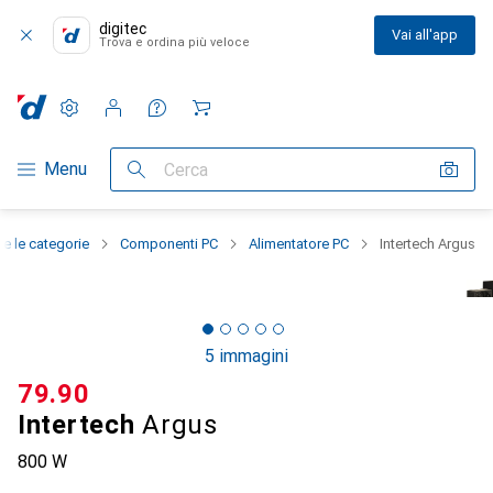
digitec
Vai all'app
Trova e ordina più veloce
Impostazioni
Conto cliente
Liste di confronto
Liste dei desideri
Carrello
Categoria Navigazione
Menu
Cerca
te le categorie
Componenti PC
Alimentatore PC
Intertech Argus
5 immagini
CHF
79.90
Intertech
Argus
800 W