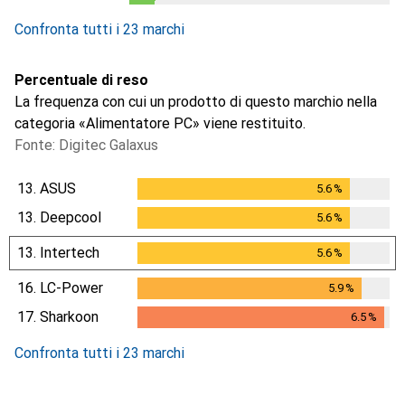
1
giorno
Confronta tutti i 23 marchi
Percentuale di reso
La frequenza con cui un prodotto di questo marchio nella
categoria «Alimentatore PC» viene restituito.
Fonte: Digitec Galaxus
13.
ASUS
5.6
%
5.6
%
13.
Deepcool
5.6
%
5.6
%
13.
Intertech
5.6
%
5.6
%
16.
LC-Power
5.9
%
5.9
%
17.
Sharkoon
6.5
%
6.5
%
Confronta tutti i 23 marchi