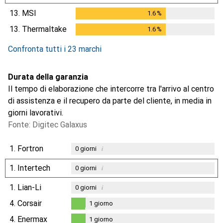
13.
MSI
1.6
%
1.6
%
13.
Thermaltake
1.6
%
1.6
%
Confronta tutti i 23 marchi
Durata della garanzia
Il tempo di elaborazione che intercorre tra l'arrivo al centro
di assistenza e il recupero da parte del cliente, in media in
giorni lavorativi.
Fonte: Digitec Galaxus
1.
Fortron
i
0
giorni
1.
Intertech
i
0
giorni
1.
Lian-Li
i
0
giorni
4.
Corsair
1
giorno
1
giorno
4.
Enermax
1
giorno