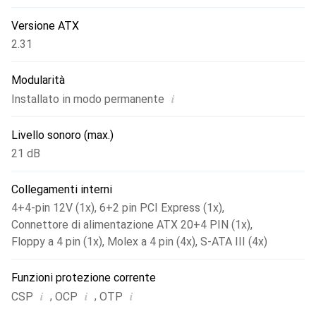
Versione ATX
2.31
Modularità
i
Installato in modo permanente
Livello sonoro (max.)
21 dB
Collegamenti interni
4+4-pin 12V (1x)
,
6+2 pin PCI Express (1x)
,
Connettore di alimentazione ATX 20+4 PIN (1x)
,
Floppy a 4 pin (1x)
,
Molex a 4 pin (4x)
,
S-ATA III (4x)
Funzioni protezione corrente
i
i
i
,
,
CSP
OCP
OTP