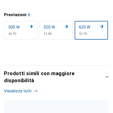
Prestazioni
8
500 W
520 W
620 W
CHF
43.70
CHF
31.90
CHF
32.70
Prodotti simili con maggiore
disponibilità
Visualizza tutti