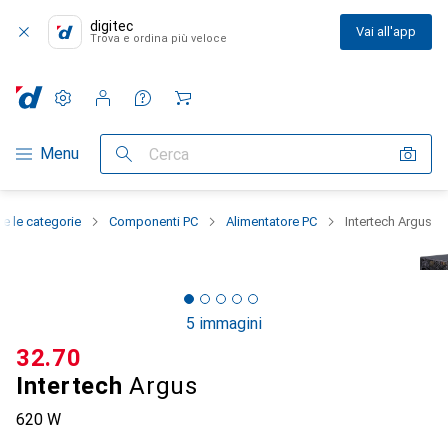
digitec
Vai all'app
Trova e ordina più veloce
Impostazioni
Conto cliente
Liste di confronto
Liste dei desideri
Carrello
Categoria Navigazione
Menu
Cerca
te le categorie
Componenti PC
Alimentatore PC
Intertech Argus
5 immagini
CHF
32.70
Intertech
Argus
620 W