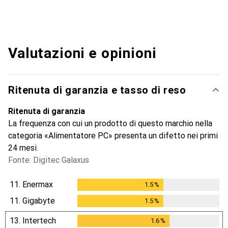
Valutazioni e opinioni
Ritenuta di garanzia e tasso di reso
Ritenuta di garanzia
La frequenza con cui un prodotto di questo marchio nella
categoria «Alimentatore PC» presenta un difetto nei primi
24 mesi.
Fonte: Digitec Galaxus
11.
Enermax
1.5
%
1.5
%
11.
Gigabyte
1.5
%
1.5
%
13.
Intertech
1.6
%
1.6
%