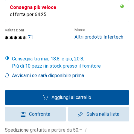
Consegna più veloce
offerta per
CHF
64.25
Marca
Valutazioni
Altri prodotti Intertech
71
Consegna tra mar, 18.8. e gio, 20.8.
Più di 10 pezzi in stock presso il fornitore
Avvisami se sarà disponibile prima
Aggiungi al carrello
Confronta
Salva nella lista
i
Spedizione gratuita a partire da 50.–