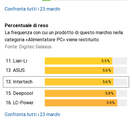
1
giorno
Confronta tutti i 23 marchi
Percentuale di reso
La frequenza con cui un prodotto di questo marchio nella
categoria «Alimentatore PC» viene restituito.
Fonte: Digitec Galaxus
11.
Lian-Li
5.5
%
5.5
%
13.
ASUS
5.6
%
5.6
%
13.
Intertech
5.6
%
5.6
%
15.
Deepcool
5.8
%
5.8
%
16.
LC-Power
5.9
%
5.9
%
Confronta tutti i 23 marchi