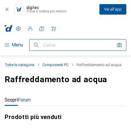
digitec
Vai all'app
Trova e ordina più veloce
Impostazioni
Conto cliente
Liste di confronto
Liste dei desideri
Carrello
Categoria Navigazione
Menu
Cerca
Tutte le categorie
Componenti PC
Raffreddamento ad acqua
Raffreddamento ad acqua
Scopri
Forum
Prodotti più venduti