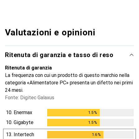
Valutazioni e opinioni
Ritenuta di garanzia e tasso di reso
Ritenuta di garanzia
La frequenza con cui un prodotto di questo marchio nella
categoria «Alimentatore PC» presenta un difetto nei primi
24 mesi.
Fonte: Digitec Galaxus
10.
Enermax
1.5
%
1.5
%
10.
Gigabyte
1.5
%
1.5
%
13.
Intertech
1.6
%
1.6
%