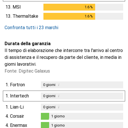
13.
MSI
1.6
%
1.6
%
13.
Thermaltake
1.6
%
1.6
%
Confronta tutti i 23 marchi
Durata della garanzia
Il tempo di elaborazione che intercorre tra l'arrivo al centro
di assistenza e il recupero da parte del cliente, in media in
giorni lavorativi.
Fonte: Digitec Galaxus
1.
Fortron
i
0
giorni
1.
Intertech
i
0
giorni
1.
Lian-Li
i
0
giorni
4.
Corsair
1
giorno
1
giorno
4.
Enermax
1
giorno