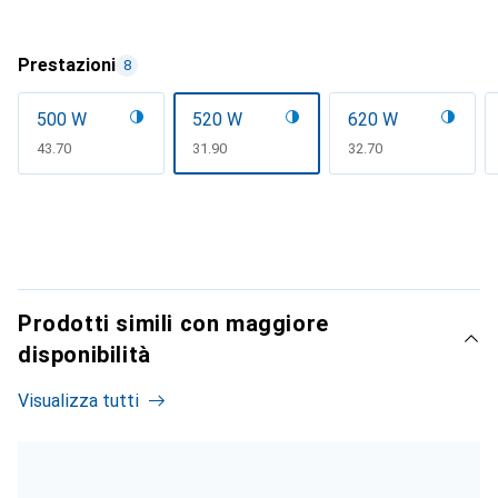
Prestazioni
8
500 W
520 W
620 W
CHF
43.70
CHF
31.90
CHF
32.70
Prodotti simili con maggiore
disponibilità
Visualizza tutti