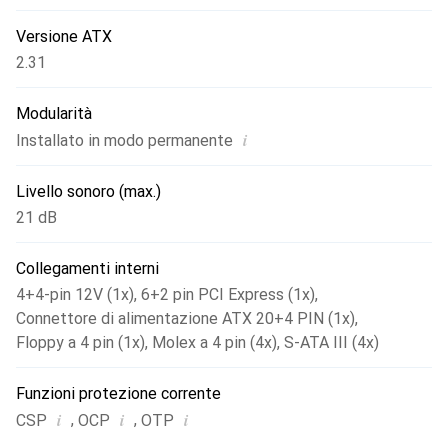
Versione ATX
2.31
Modularità
i
Installato in modo permanente
Livello sonoro (max.)
21 dB
Collegamenti interni
4+4-pin 12V (1x)
,
6+2 pin PCI Express (1x)
,
Connettore di alimentazione ATX 20+4 PIN (1x)
,
Floppy a 4 pin (1x)
,
Molex a 4 pin (4x)
,
S-ATA III (4x)
Funzioni protezione corrente
i
i
i
,
,
CSP
OCP
OTP