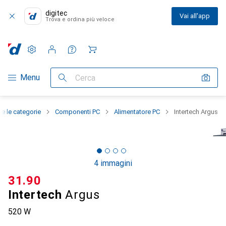
digitec
Vai all'app
Trova e ordina più veloce
Impostazioni
Conto cliente
Liste di confronto
Liste dei desideri
Carrello
Categoria Navigazione
Menu
Cerca
te le categorie
Componenti PC
Alimentatore PC
Intertech Argus
4 immagini
CHF
31.90
Intertech
Argus
520 W