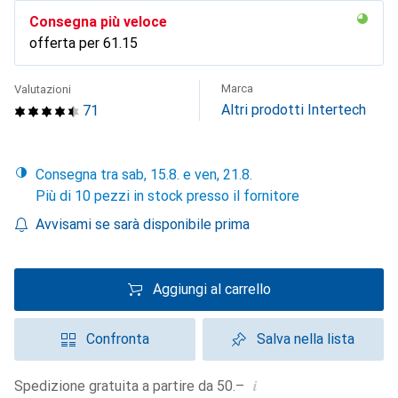
Consegna più veloce
offerta per
CHF
61.15
Marca
Valutazioni
Altri prodotti Intertech
71
Consegna tra sab, 15.8. e ven, 21.8.
Più di 10 pezzi in stock presso il fornitore
Avvisami se sarà disponibile prima
Aggiungi al carrello
Confronta
Salva nella lista
i
Spedizione gratuita a partire da 50.–