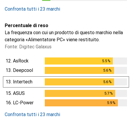
1
giorno
Confronta tutti i 23 marchi
Percentuale di reso
La frequenza con cui un prodotto di questo marchio nella
categoria «Alimentatore PC» viene restituito.
Fonte: Digitec Galaxus
12.
AsRock
5.5
%
5.5
%
13.
Deepcool
5.6
%
5.6
%
13.
Intertech
5.6
%
5.6
%
15.
ASUS
5.7
%
5.7
%
16.
LC-Power
5.9
%
5.9
%
Confronta tutti i 23 marchi