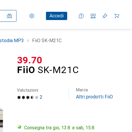
Impostazioni
Conto cliente
Liste di confronto
Liste dei desideri
Carrello
Accedi
ustodia MP3
FiiO SK-M21C
CHF
39.70
FiiO
SK-M21C
Marca
Valutazioni
Altri prodotti FiiO
2
Consegna tra gio, 13.8. e sab, 15.8.