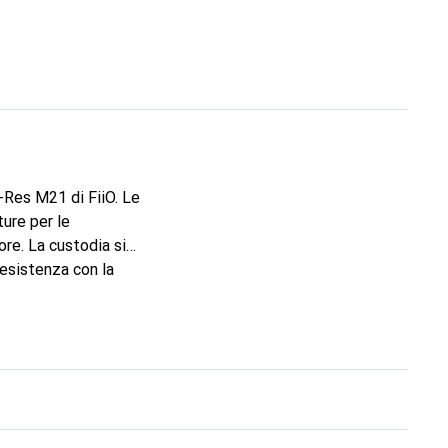
i-Res M21 di FiiO. Le
ture per le
ore. La custodia si
resistenza con la
agliabile.