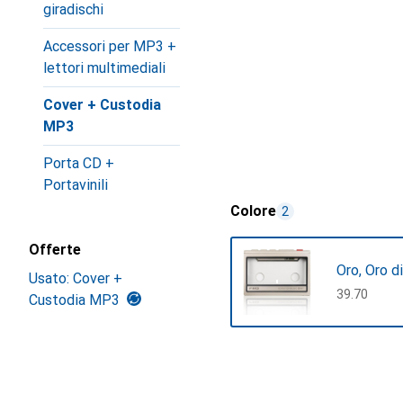
giradischi
Accessori per MP3 +
lettori multimediali
Cover + Custodia
MP3
Porta CD +
Portavinili
Colore
2
Offerte
Oro, Oro di
Usato: Cover +
CHF
39.70
Custodia MP3
Mostra di più