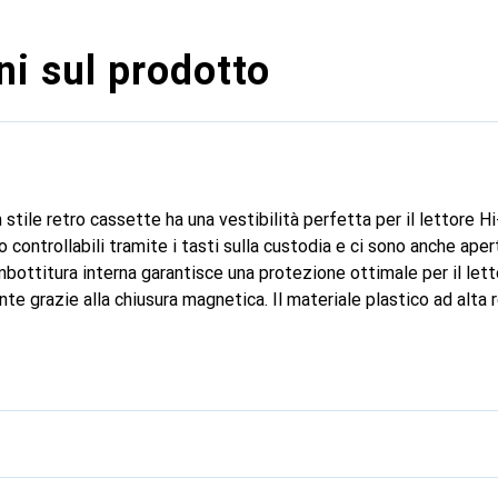
i sul prodotto
tile retro cassette ha una vestibilità perfetta per il lettore H
o controllabili tramite i tasti sulla custodia e ci sono anche aper
imbottitura interna garantisce una protezione ottimale per il lett
nte grazie alla chiusura magnetica. Il materiale plastico ad alta 
nde la custodia leggera e robusta, conferendole un aspetto inegu