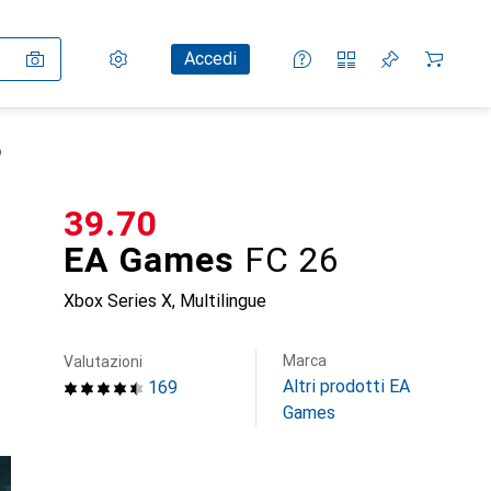
Impostazioni
Conto cliente
Liste di confronto
Liste dei desideri
Carrello
Accedi
6
CHF
39.70
EA Games
FC 26
Xbox Series X, Multilingue
Marca
Valutazioni
Altri prodotti EA
169
Games