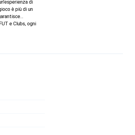
un'esperienza di
ioco è più di un
garantisce
FUT e Clubs, ogni
tori di creare le loro
alità carriera del
uturo del proprio
ità per