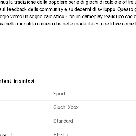
 la tradizione della popolare serie di giochi di calcio e offre 
 sul feedback della community e su decenni di sviluppo. Questo g
aggio verso un sogno calcistico. Con un gameplay realistico che 
ia nella modalità carriera che nelle modalità competitive come 
ile. Le nuove funzionalità e sfide in FUT 26 permettono ai gioca
ettersi alla prova in tornei emozionanti e eventi dal vivo. La mod
ità di reagire a eventi imprevisti e di plasmare attivamente il f
ingolo o in squadra, EA SPORTS FC 26 offre innumerevoli possibil
e la propria esperienza di gioco.
tanti in sintesi
Sport
Giochi Xbox
Standard
i
i
aese
PEGI