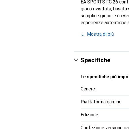
EA SPORTS FC 26 continua
gioco rivisitata, basata
semplice gioco: è un vi
esperienze autentiche s
azione in campo è palpab
Mostra di più
squadre dei sogni e di m
manager offre l'opportun
club. Che si giochi in s
personalizzare e ampliar
Specifiche
Le specifiche più impor
Genere
Piattaforma gaming
Edizione
Confezione versione p