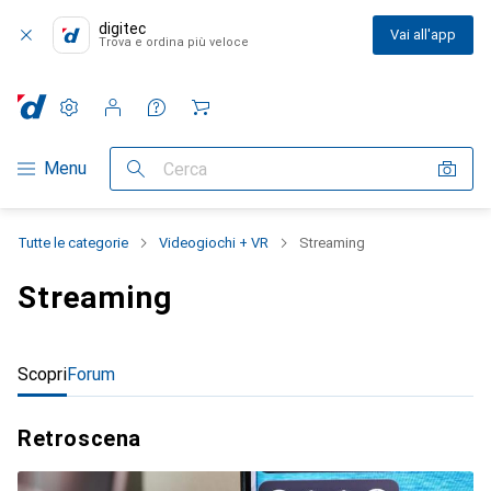
digitec
Vai all'app
Trova e ordina più veloce
Impostazioni
Conto cliente
Liste di confronto
Liste dei desideri
Carrello
Categoria Navigazione
Menu
Cerca
Tutte le categorie
Videogiochi + VR
Streaming
Streaming
Scopri
Forum
Retroscena