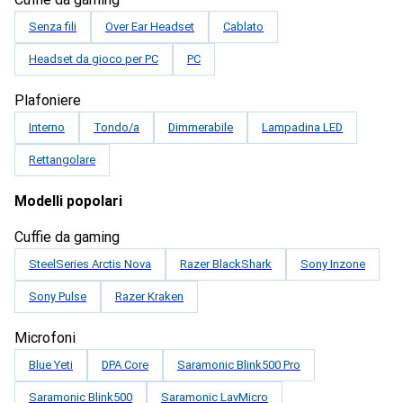
Senza fili
Over Ear Headset
Cablato
Headset da gioco per PC
PC
Plafoniere
Interno
Tondo/a
Dimmerabile
Lampadina LED
Rettangolare
Modelli popolari
Cuffie da gaming
SteelSeries Arctis Nova
Razer BlackShark
Sony Inzone
Sony Pulse
Razer Kraken
Microfoni
Blue Yeti
DPA Core
Saramonic Blink500 Pro
Saramonic Blink500
Saramonic LavMicro