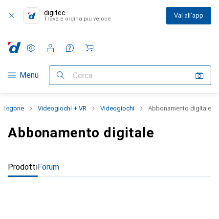
digitec
Vai all'app
Trova e ordina più veloce
Impostazioni
Conto cliente
Liste di confronto
Liste dei desideri
Carrello
Categoria Navigazione
Menu
Cerca
categorie
Videogiochi + VR
Videogiochi
Abbonamento digitale
Abbonamento digitale
Prodotti
Forum