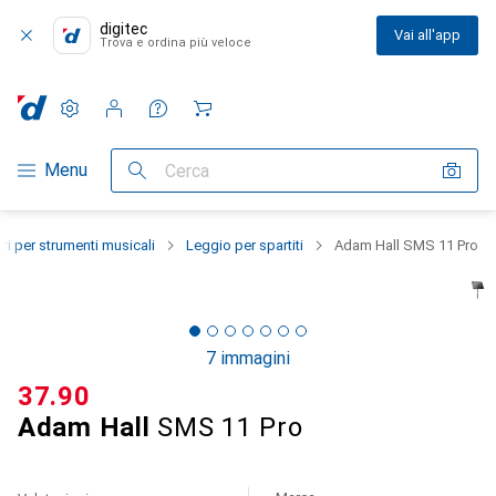
digitec
Vai all'app
Trova e ordina più veloce
Impostazioni
Conto cliente
Liste di confronto
Liste dei desideri
Carrello
Categoria Navigazione
Menu
Cerca
i per strumenti musicali
Leggio per spartiti
Adam Hall SMS 11 Pro
7 immagini
CHF
37.90
Adam Hall
SMS 11 Pro