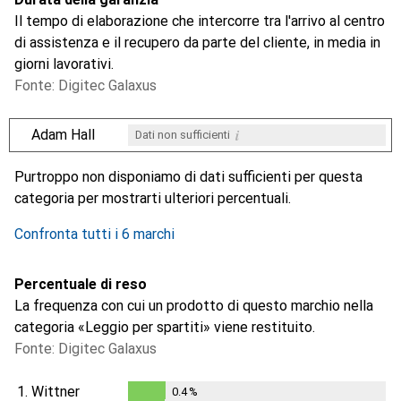
Il tempo di elaborazione che intercorre tra l'arrivo al centro
di assistenza e il recupero da parte del cliente, in media in
giorni lavorativi.
Fonte: Digitec Galaxus
i
Adam Hall
Dati non sufficienti
i
i
i
i
Dati non sufficienti
Dati non sufficienti
Dati non sufficienti
Dati non sufficienti
Purtroppo non disponiamo di dati sufficienti per questa
categoria per mostrarti ulteriori percentuali.
Confronta tutti i 6 marchi
Percentuale di reso
La frequenza con cui un prodotto di questo marchio nella
categoria «Leggio per spartiti» viene restituito.
Fonte: Digitec Galaxus
1.
Wittner
0.4
%