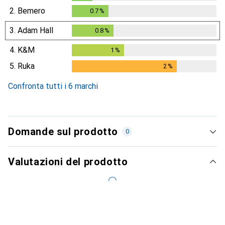
0.4
%
2.
Bemero
0.7
%
0.7
%
3.
Adam Hall
0.8
%
0.8
%
4.
K&M
1
%
1
%
5.
Ruka
2
%
2
%
Confronta tutti i 6 marchi
Domande sul prodotto
0
Valutazioni del prodotto