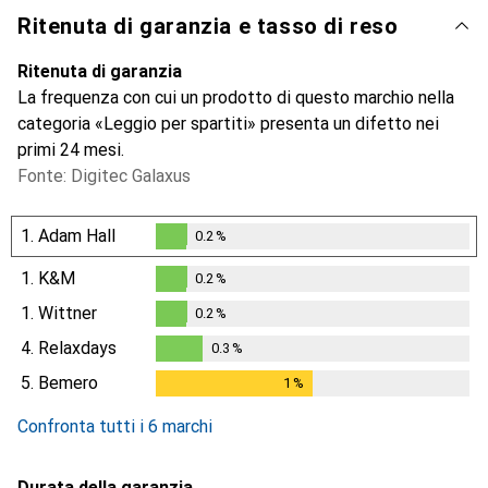
Ritenuta di garanzia e tasso di reso
Ritenuta di garanzia
La frequenza con cui un prodotto di questo marchio nella
categoria «Leggio per spartiti» presenta un difetto nei
primi 24 mesi.
Fonte: Digitec Galaxus
1.
Adam Hall
0.2
%
0.2
%
1.
K&M
0.2
%
0.2
%
1.
Wittner
0.2
%
0.2
%
4.
Relaxdays
0.3
%
0.3
%
5.
Bemero
1
%
1
%
Confronta tutti i 6 marchi
Durata della garanzia