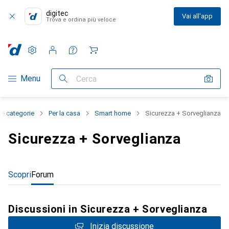
digitec
Vai all'app
Trova e ordina più veloce
Impostazioni
Conto cliente
Liste di confronto
Liste dei desideri
Carrello
Categoria Navigazione
Menu
Cerca
le categorie
Per la casa
Smart home
Sicurezza + Sorveglianza
Sicurezza + Sorveglianza
Scopri
Forum
Discussioni in Sicurezza + Sorveglianza
Inizia discussione