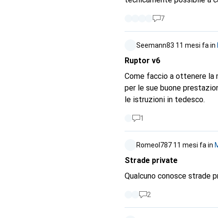
7
Seemann83
11 mesi fa
in
Ruptor v6
Come faccio a ottenere la 
per le sue buone prestazio
le istruzioni in tedesco.
1
RomeoI787
11 mesi fa
in
M
Strade private
Qualcuno conosce strade pr
2