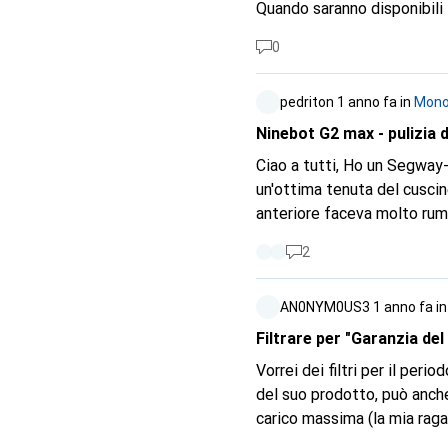
Quando saranno disponibil
0
pedriton
1 anno fa
in
Monop
Ninebot G2 max - pulizia 
Ciao a tutti, Ho un Segway
un'ottima tenuta del cuscin
anteriore faceva molto rumo
po' di sporco (sto cercando 
2
fare rumore, lo sporco entra. Si può ancora pedalare
prodotto", Galaxus può forn
AN0NYM0US3
1 anno fa
i
Pagherei 50-100 CHF per un 
della ruota anteriore. Ne a
Filtrare per "Garanzia del
Probabilmente non voglio fare la RMA ogni pochi m
Vorrei dei filtri per il per
problema in qualche modo. N
del suo prodotto, può anche d
fastidioso. Grazie
carico massima (la mia raga
scooter...). Tecnicamente n