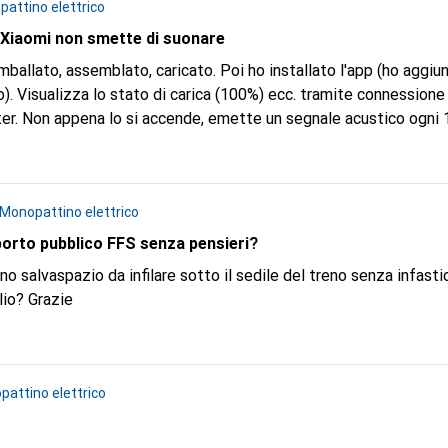
attino elettrico
i Xiaomi non smette di suonare
mballato, assemblato, caricato. Poi ho installato l'app (ho aggiu
. Visualizza lo stato di carica (100%) ecc. tramite connessione
ter. Non appena lo si accende, emette un segnale acustico ogni 1
 il web) un'indicazione che non è accoppiato. Cosa devo fare? (H
iacceso l'iPhone).
Monopattino elettrico
porto pubblico FFS senza pensieri?
salvaspazio da infilare sotto il sedile del treno senza infastidi
onsiglio? Grazie
attino elettrico