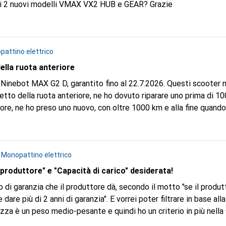
i i 2 nuovi modelli VMAX VX2 HUB e GEAR? Grazie
attino elettrico
della ruota anteriore
-Ninebot MAX G2 D, garantito fino al 22.7.2026. Questi scooter 
etto della ruota anteriore, ne ho dovuto riparare uno prima di 10
re, ne ho preso uno nuovo, con oltre 1000 km e alla fine quando
di evitarlo per la maggior parte del tempo), la ruota anteriore/c
, ma... Ho ancora la garanzia, ma questo è più "usura del
ire assistenza? Esiste un servizio di assistenza per gli scoote
n
Monopattino elettrico
servizio di assistenza che pulisca il monopattino e sostituisca
vrò bisogno probabilmente ogni 1000 km. Per il resto il monopatt
 produttore" e "Capacità di carico" desiderata!
esi. Fammi sapere cosa ne pensi o se hai risolto il
iodo di garanzia che il produttore dà, secondo il motto "se il produ
on voglio fare confusione a casa, il montaggio della ruota ante
are più di 2 anni di garanzia". E vorrei poter filtrare in base all
zza è un peso medio-pesante e quindi ho un criterio in più nella 
on dovrebbe essere un problema installare questi due filtri. È pi