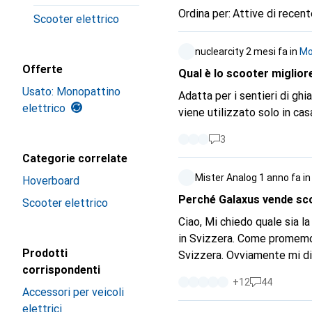
Ordina per
:
Attive di recent
Scooter elettrico
nuclearcity
2 mesi fa
in
Mo
Offerte
Qual è lo scooter migliore
Usato: Monopattino
Adatta per i sentieri di ghiaia, per gli spo
elettrico
3
Categorie correlate
Mister Analog
1 anno fa
i
Hoverboard
Perché Galaxus vende scoot
Scooter elettrico
Ciao, Mi chiedo quale sia la pertinenza e, soprattutto, la moralità della vendita di prodotti il cui uso è vietato
in Svizzera. Come promemoria, gli scooter elettrici che superano i 20 km/h sono vietati alla circolazione in
Prodotti
Svizzera. Ovviamente mi dirai che queste macchine possono essere utilizzate su terreni privati senza
corrispondenti
essere sulla strada pubblic
+
12
44
questi veicoli. Gli incident
Accessori per veicoli
questi incidenti.
elettrici