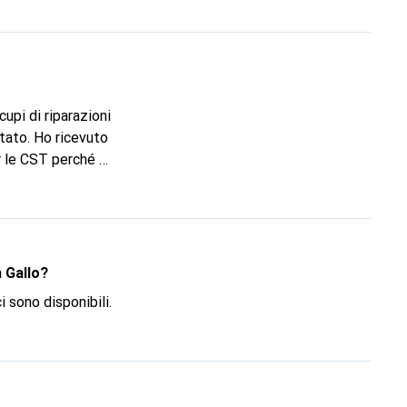
buirà a mantenere
r le CST perché si
empo. "Bene,
to. Ho pagato i
atici, ho dovuto
n Gallo?
 sono disponibili.
mi arrabbio un po'