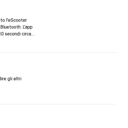
nto l'eScooter
 Bluetooth. L'app
0 secondi circa.
o già reinstallato
re gli altri