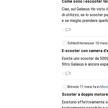
Come sono i escooter tes
Ciao, sul Galaxus Ho visto il Xiaomi 5 max GL testato/usato a circa 440fr, e mi chied
di utilizzo, se lo scooter p
e se meglio prendere quell
1
Schlechterwisser
10 mesi
E-scooter con camera d'eq
Esiste uno scooter da 500W
filtro Galaxus è ancora espa
1
Bitronic
11 mesi fa
in
Mono
Scooter a doppio motore
Esistono effettivamente sc
tecnicamente possibile a ca