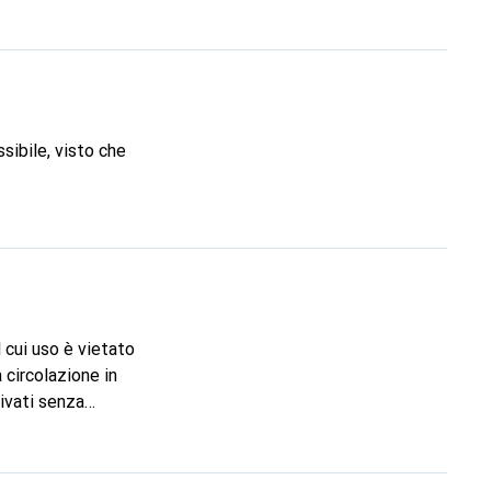
mo dove finiscono
abile di alcuni di