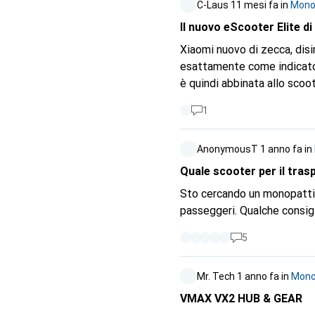
C-Laus
11 mesi fa
in
Monop
Il nuovo eScooter Elite d
Xiaomi nuovo di zecca, disi
esattamente come indicato)
è quindi abbinata allo scoo
Questo è in realtà (secondo
1
l'app una volta e spento e r
AnonymousT
1 anno fa
in
Quale scooter per il tras
Sto cercando un monopattino 
passeggeri. Qualche c
5
Mr. Tech
1 anno fa
in
Monop
VMAX VX2 HUB & GEAR