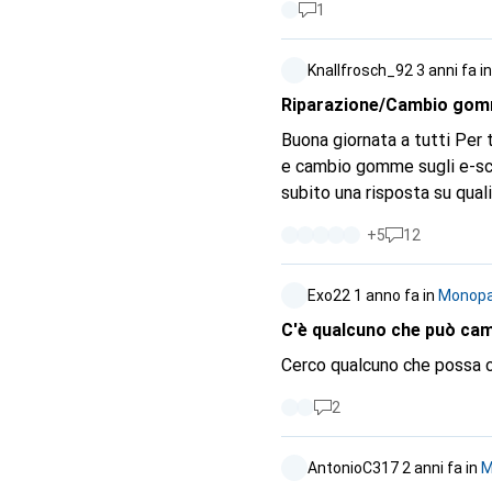
1
motivazione. Quindi, cara 
il Da noi in negozio "innovat
Knallfrosch_92
3 anni fa
i
Riparazione/Cambio gom
Buona giornata a tutti Per tutti coloro che cercano qualcuno nella zona di Lucerna che si occupi di riparazioni
e cambio gomme sugli e-scooter Xiaomi: Ho bucato la ruota posteriore 
subito una risposta su qual
suppone che siano migliori 
+
5
12
saranno 60,- compreso il tubo nuov
lasciato lo scooter e sono 
Exo22
1 anno fa
in
Monopat
60.- e me ne sono andato soddisfatto e contento =) N
veloce e soprattutto econo
C'è qualcuno che può camb
pagare 105 franchi per un nuovo pneum
Cerco qualcuno che possa c
perché ho avuto un'esperien
2
AntonioC317
2 anni fa
in
M