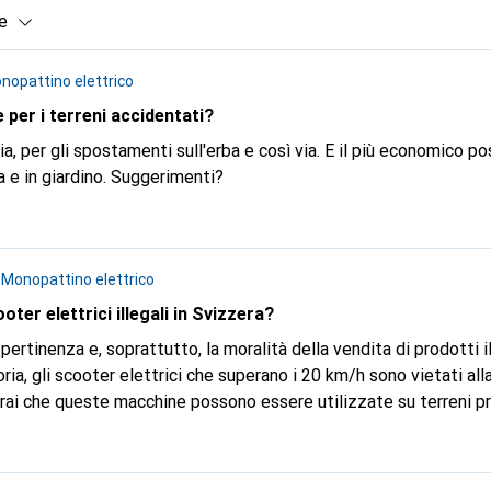
e
nopattino elettrico
 per i terreni accidentati?
stamenti sull'erba e così via. E il più economico possibile, visto che
viene utilizzato solo in casa e in giardino. Suggerimenti?
n
Monopattino elettrico
er elettrici illegali in Svizzera?
a, ma si tratta di un'argomentazione in malafede, perché sappia
i gravi sono in aumento e Galaxus dovrebbe chiedersi se è respons