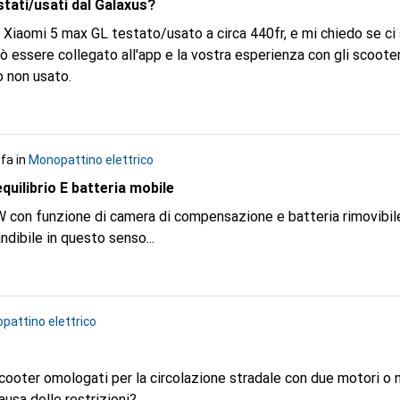
tati/usati dal Galaxus?
o se ci sono alcuni segni
uò essere collegato all'app e la vostra esperienza con gli scoote
o non usato.
 fa
in
Monopattino elettrico
uilibrio E batteria mobile
 con funzione di camera di compensazione e batteria rimovibile
ndibile in questo senso...
pattino elettrico
ooter omologati per la circolazione stradale con due motori o 
usa delle restrizioni?