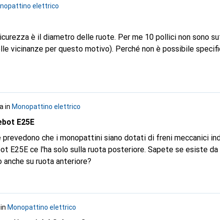
opattino elettrico
 sicurezza è il diametro delle ruote. Per me 10 pollici non sono suf
lle vicinanze per questo motivo). Perché non è possibile specif
fa
in
Monopattino elettrico
ebot E25E
e prevedono che i monopattini siano dotati di freni meccanici in
bot E25E ce l'ha solo sulla ruota posteriore. Sapete se esiste da
o anche su ruota anteriore?
in
Monopattino elettrico