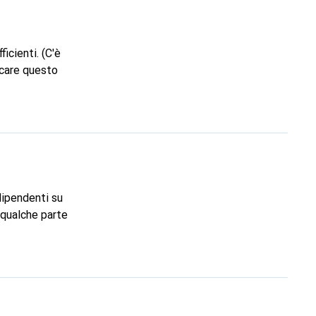
ficienti. (C'è
icare questo
dipendenti su
 qualche parte