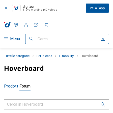
digitec
Vai all'app
Trova e ordina più veloce
Impostazioni
Conto cliente
Liste di confronto
Liste dei desideri
Carrello
Categoria Navigazione
Menu
Cerca
Tutte le categorie
Per la casa
E-mobility
Hoverboard
Hoverboard
Prodotti
Forum