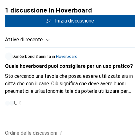
1 discussione in Hoverboard
Inizia discussione
Attive di recente
Dan6erbond
3 anni fa
in
Hoverboard
Quale hoverboard puoi consigliare per un uso pratico?
Sto cercando una tavola che possa essere utilizzata sia in
città che con il cane. Ciò significa che deve avere buoni
pneumatici e un'autonomia tale da poterla utilizzare per
l'intera giornata e percorrere circa 10 km. Vorrei anche che
3
il prodotto fosse di un marchio che mi permetta di trovare
in futuro pezzi di ricambio e batterie, nonché borse per il
trasporto, ecc. in modo che rimanga utilizzabile il più a
lungo possibile. Su Galaxus, il Bluewheel HX510 e il
i
Ordine delle
discussioni
Modster SUV mi sono sembrati molto buoni. Ho trovato