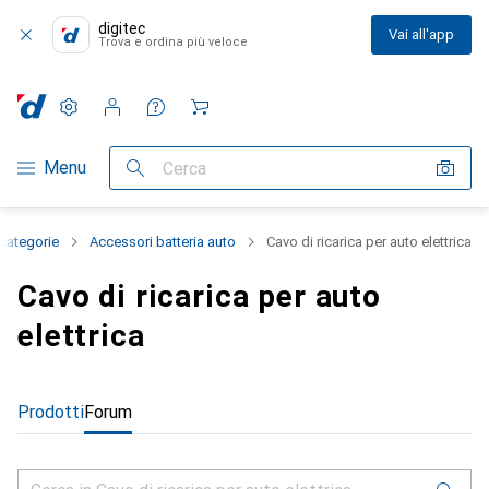
digitec
Vai all'app
Trova e ordina più veloce
Impostazioni
Conto cliente
Liste di confronto
Liste dei desideri
Carrello
Categoria Navigazione
Menu
Cerca
 categorie
Accessori batteria auto
Cavo di ricarica per auto elettrica
Cavo di ricarica per auto
elettrica
Prodotti
Forum