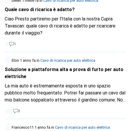
belen
1 mese fa
in
Cavo di ricarica per auto elettrica
Quale cavo di ricarica è adatto?
Ciao Presto partiremo per l'Italia con la nostra Cupra
Tavascan: quale cavo di ricarica è adatto per ricaricare
durante il viaggio?
1
Elon
1 anno fa
in
Cavo di ricarica per auto elettrica
Soluzione a piattaforma alta a prova di furto per auto
elettriche
La mia auto è estremamente esposta in uno spazio
pubblico molto frequentato. Potrei far passare un cavo dal
mio balcone soppalcato attraverso il giardino comune. Non
sarebbe un problema, ma qualcuno potrebbe rubarmi
3
l'alimentazione. Quali soluzioni esistono?
Francesco11
1 anno fa
in
Cavo di ricarica per auto elettrica