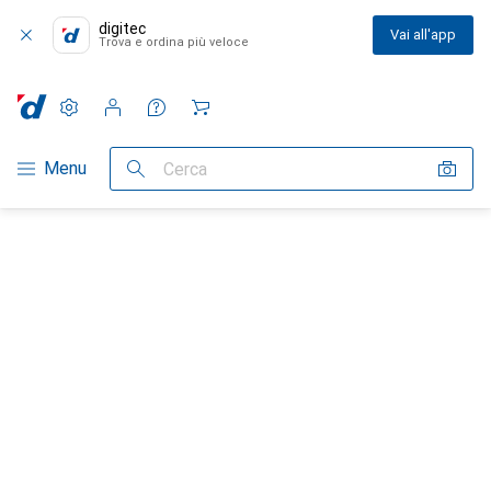
digitec
Vai all'app
Trova e ordina più veloce
Impostazioni
Conto cliente
Liste di confronto
Liste dei desideri
Carrello
Categoria Navigazione
Menu
Cerca