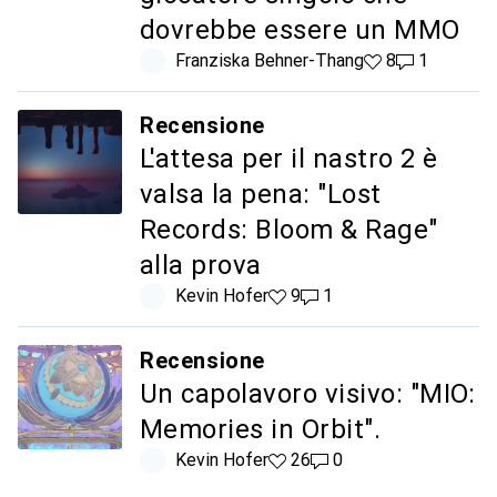
dovrebbe essere un MMO
Franziska Behner-Thang
8 like
8
1 commento
1
Recensione
L'attesa per il nastro 2 è
valsa la pena: "Lost
Records: Bloom & Rage"
alla prova
Kevin Hofer
9 like
9
1 commento
1
Recensione
Un capolavoro visivo: "MIO:
Memories in Orbit".
Kevin Hofer
26 like
26
0 commenti
0