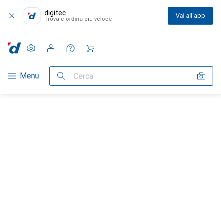
digitec
Vai all'app
Trova e ordina più veloce
Impostazioni
Conto cliente
Liste di confronto
Liste dei desideri
Carrello
Categoria Navigazione
Menu
Cerca