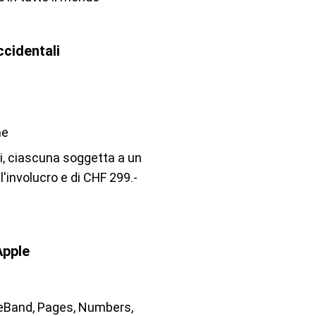
cidentali
ne
li, ciascuna soggetta a un
l'involucro e di CHF 299.-
Apple
geBand, Pages, Numbers,