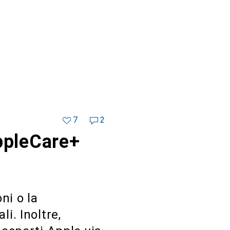
7
2
ppleCare+
ni o la
i. Inoltre,