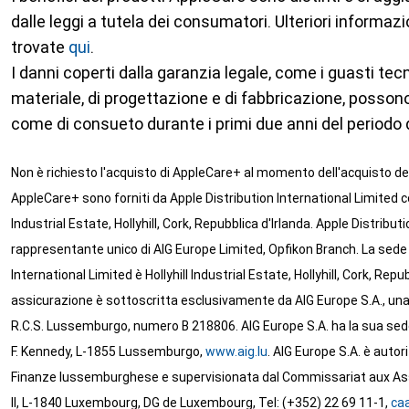
dalle leggi a tutela dei consumatori. Ulteriori informa
trovate
qui
.
I danni coperti dalla garanzia legale, come i guasti tecni
materiale, di progettazione e di fabbricazione, posson
come di consueto durante i primi due anni del periodo 
Non è richiesto l'acquisto di AppleCare+ al momento dell'acquisto dei d
AppleCare+ sono forniti da Apple Distribution International Limited co
Industrial Estate, Hollyhill, Cork, Repubblica d'Irlanda. Apple Distribut
rappresentante unico di AIG Europe Limited, Opfikon Branch. La sede l
International Limited è Hollyhill Industrial Estate, Hollyhill, Cork, Rep
assicurazione è sottoscritta esclusivamente da AIG Europe S.A., una
R.C.S. Lussemburgo, numero B 218806. AIG Europe S.A. ha la sua sede
F. Kennedy, L-1855 Lussemburgo,
www.aig.lu
. AIG Europe S.A. è autor
Finanze lussemburghese e supervisionata dal Commissariat aux As
II, L-1840 Luxembourg, DG de Luxembourg, Tel: (+352) 22 69 11-1,
ca