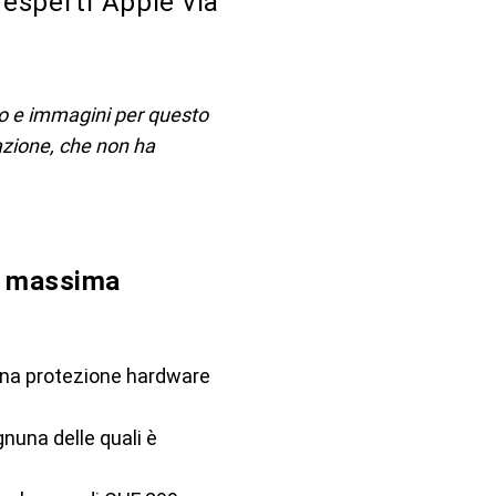
 esperti Apple via
sto e immagini per questo
dazione, che non ha
a massima
una protezione hardware
gnuna delle quali è