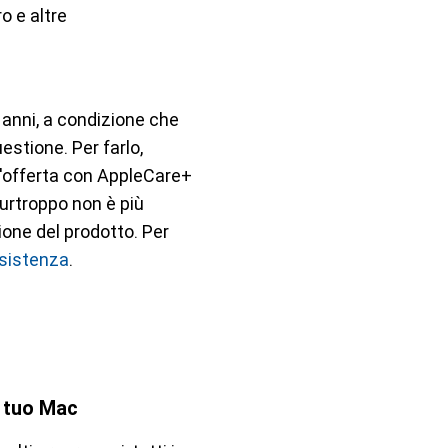
o e altre
 anni, a condizione che
uestione. Per farlo,
 l'offerta con AppleCare+
rtroppo non è più
one del prodotto. Per
sistenza
.
l tuo Mac