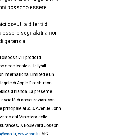
zioni possono essere
ci dovuti a difetti di
o essere segnalati a noi
di garanzia.
ispositivi. I prodotti
n sede legale a Hollyhill
ion International Limited è un
egale di Apple Distribution
ubblica d'Irlanda. La presente
 società di assicurazioni con
 principale al 35D, Avenue John
izzata dal Ministero delle
surances, 7, Boulevard Joseph
a@caa.lu
,
www.caa.lu
. AIG