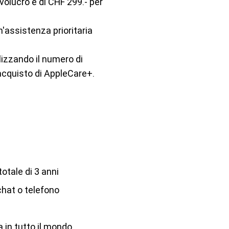
nvolucro e di CHF 299.- per
un'assistenza prioritaria
lizzando il numero di
i acquisto di AppleCare+.
otale di 3 anni
chat o telefono
 in tutto il mondo