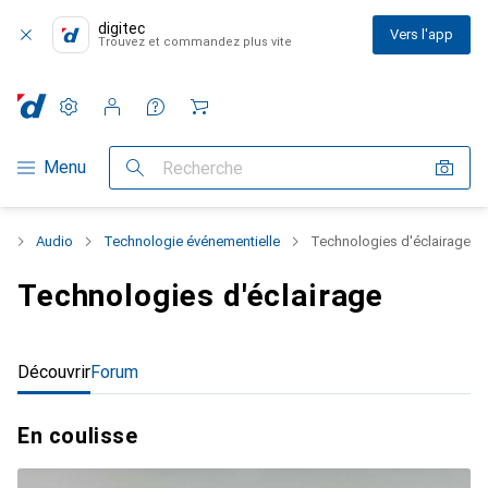
digitec
Vers l'app
Trouvez et commandez plus vite
Paramètres
Compte client
Listes de comparaison
Listes d'envies
Panier
Navigation par catégorie
Menu
Recherche
t
Audio
Technologie événementielle
Technologies d'éclairage
Technologies d'éclairage
Découvrir
Forum
En coulisse