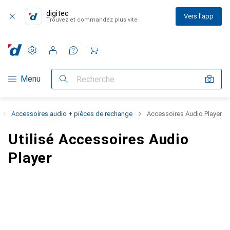
digitec
Vers l'app
Trouvez et commandez plus vite
Paramètres
Compte client
Listes de comparaison
Listes d'envies
Panier
Navigation par catégorie
Menu
Recherche
Accessoires audio + pièces de rechange
Accessoires Audio Player
Utilisé Accessoires Audio
Player