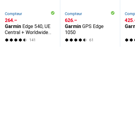
Compteur
Compteur
Comp
CHF
264.–
CHF
626.–
CHF
425.
Garmin
Edge 540, UE
Garmin
GPS Edge
Gar
Central + Worldwide
1050
Version
141
61