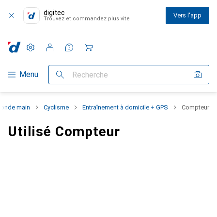
digitec
Vers l'app
Trouvez et commandez plus vite
Paramètres
Compte client
Listes de comparaison
Listes d'envies
Panier
Navigation par catégorie
Menu
Recherche
onde main
Cyclisme
Entraînement à domicile + GPS
Compteur
Utilisé Compteur