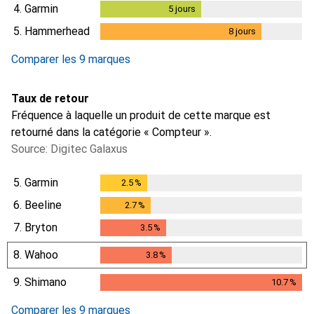
4.
Garmin
5
jours
5
jours
5.
Hammerhead
8
jours
8
jours
Comparer les 9 marques
Taux de retour
Fréquence à laquelle un produit de cette marque est
retourné dans la catégorie « Compteur ».
Source: Digitec Galaxus
5.
Garmin
2.5
%
2.5
%
6.
Beeline
2.7
%
2.7
%
7.
Bryton
3.5
%
3.5
%
8.
Wahoo
3.8
%
3.8
%
9.
Shimano
10.7
%
10.7
%
Comparer les 9 marques