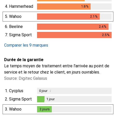
4.
Hammerhead
1.8
%
1.8
%
5.
Wahoo
2.1
%
2.1
%
6.
Beeline
2.4
%
2.4
%
7.
Sigma Sport
2.5
%
2.5
%
Comparer les 9 marques
Durée de la garantie
Le temps moyen de traitement entre l'arrivée au point de
service et le retour chez le client, en jours ouvrables.
Source: Digitec Galaxus
1.
Cycplus
i
0
jour
2.
Sigma Sport
1
jour
1
jour
3.
Wahoo
2
jours
2
jours