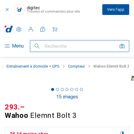
digitec
Vers l'app
Trouvez et commandez plus vite
Paramètres
Compte client
Listes de comparaison
Listes d'envies
Panier
Navigation par catégorie
Menu
Recherche
Entraînement à domicile + GPS
Compteur
Wahoo Elemnt Bolt 3
15 images
CHF
293.–
Wahoo
Elemnt Bolt 3