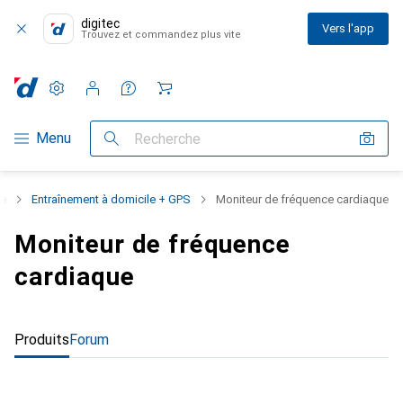
digitec
Vers l'app
Trouvez et commandez plus vite
Paramètres
Compte client
Listes de comparaison
Listes d'envies
Panier
Navigation par catégorie
Menu
Recherche
me
Entraînement à domicile + GPS
Moniteur de fréquence cardiaque
Moniteur de fréquence
cardiaque
Produits
Forum