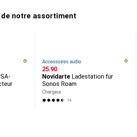
 de notre assortiment
Accessoires audio
CHF
25.90
PSA-
Novidarte
Ladestation für
cteur
Sonos Roam
Chargeur
14