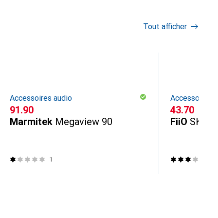
Tout afficher
Accessoires audio
Accessoires a
CHF
91.90
CHF
43.70
Marmitek
Megaview 90
FiiO
SK-D
1
2