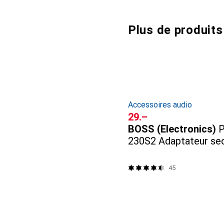
Plus de produits
Accessoires audio
CHF
29.–
BOSS (Electronics)
230S2 Adaptateur se
45