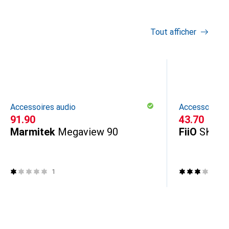
Tout afficher
Accessoires audio
Accessoires a
CHF
91.90
CHF
43.70
Marmitek
Megaview 90
FiiO
SK-D
1
2