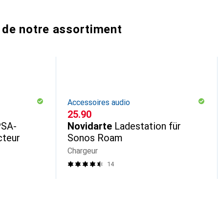
 de notre assortiment
Accessoires audio
CHF
25.90
PSA-
Novidarte
Ladestation für
cteur
Sonos Roam
Chargeur
14