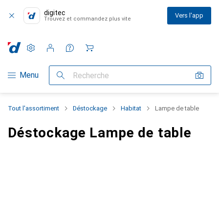
digitec
Vers l'app
Trouvez et commandez plus vite
Paramètres
Compte client
Listes de comparaison
Listes d'envies
Panier
Navigation par catégorie
Menu
Recherche
Tout l'assortiment
Déstockage
Habitat
Lampe de table
Déstockage Lampe de table