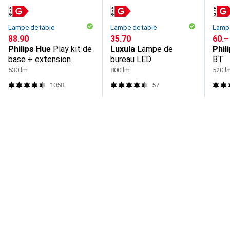
Lampe de table
Lampe de table
Lampe
CHF
88.90
CHF
35.70
CHF
60.–
Philips Hue
Play kit de
Luxula
Lampe de
Phil
base + extension
bureau LED
BT
530 lm
800 lm
520 l
1058
57