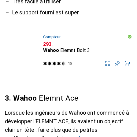
Très facile à utiliser
Le support fourni est super
Compteur
CHF
293.–
Wahoo
Elemnt Bolt 3
18
3. Wahoo
Elemnt Ace
Lorsque les ingénieurs de Wahoo ont commencé à
développer l'ELEMNT ACE, ils avaient un objectif
clair en tête : faire plus que de petites