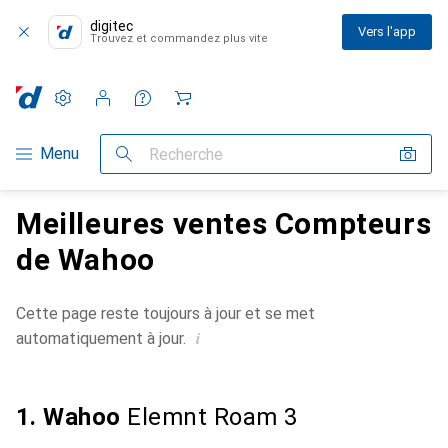
digitec
Vers l'app
Trouvez et commandez plus vite
Paramètres
Compte client
Listes de comparaison
Listes d'envies
Panier
Navigation par catégorie
Menu
Recherche
Meilleures ventes Compteurs
de Wahoo
Cette page reste toujours à jour et se met
i
automatiquement à jour.
1. Wahoo
Elemnt Roam 3