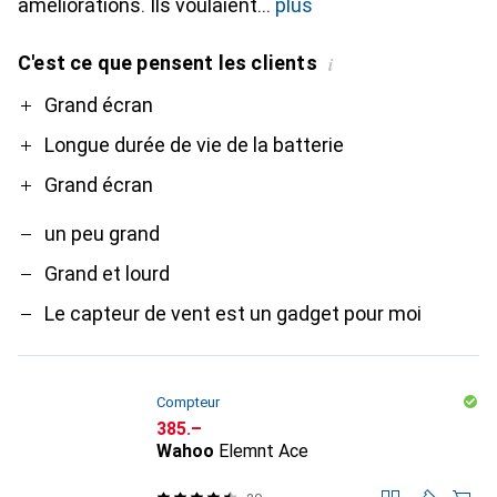
améliorations. Ils voulaient
plus
C'est ce que pensent les clients
i
Pro
Contre
Grand écran
Longue durée de vie de la batterie
Grand écran
un peu grand
Grand et lourd
Le capteur de vent est un gadget pour moi
Compteur
CHF
385.–
Wahoo
Elemnt Ace