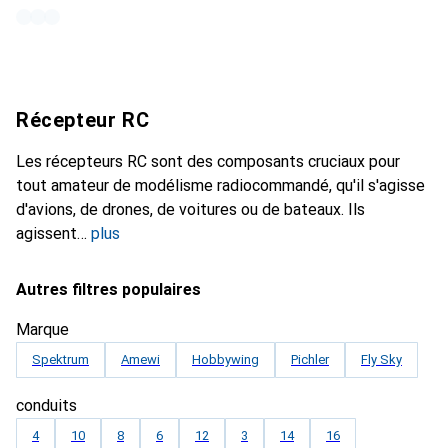
Récepteur RC
Les récepteurs RC sont des composants cruciaux pour
tout amateur de modélisme radiocommandé, qu'il s'agisse
d'avions, de drones, de voitures ou de bateaux. Ils
agissent
plus
Autres filtres populaires
Marque
Spektrum
Amewi
Hobbywing
Pichler
Fly Sky
conduits
4
10
8
6
12
3
14
16