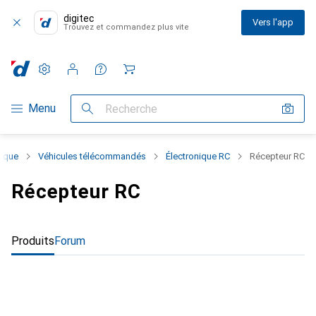
digitec
Vers l'app
Trouvez et commandez plus vite
Paramètres
Compte client
Listes de comparaison
Listes d'envies
Panier
Navigation par catégorie
Menu
Recherche
nique
Véhicules télécommandés
Électronique RC
Récepteur RC
Récepteur RC
Produits
Forum