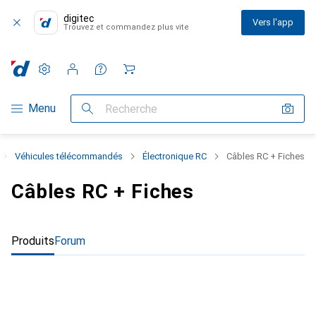
digitec
Vers l'app
Trouvez et commandez plus vite
Paramètres
Compte client
Listes de comparaison
Listes d'envies
Panier
Navigation par catégorie
Menu
Recherche
Véhicules télécommandés
Électronique RC
Câbles RC + Fiches
Câbles RC + Fiches
Produits
Forum