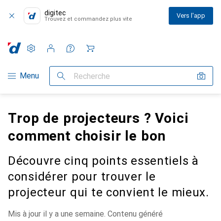
digitec
Vers l'app
Trouvez et commandez plus vite
Paramètres
Compte client
Listes de comparaison
Listes d'envies
Panier
Navigation par catégorie
Menu
Recherche
Trop de projecteurs ? Voici
comment choisir le bon
Découvre cinq points essentiels à
considérer pour trouver le
projecteur qui te convient le mieux.
Mis à jour il y a une semaine. Contenu généré