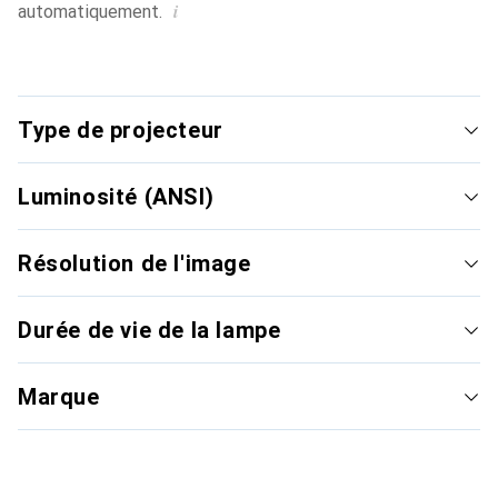
i
automatiquement.
Type de projecteur
Luminosité (ANSI)
Résolution de l'image
Durée de vie de la lampe
Marque
Projecteur home cinéma
Proje
i
Prix habituel
Prix h
220.–
à
1100.–
1000.