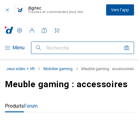
digitec
Vers l'app
Trouvez et commandez plus vite
Paramètres
Compte client
Listes de comparaison
Listes d'envies
Panier
Navigation par catégorie
Menu
Recherche
Jeux vidéo + VR
Mobilier gaming
Meuble gaming : accessoires
Meuble gaming : accessoires
Produits
Forum