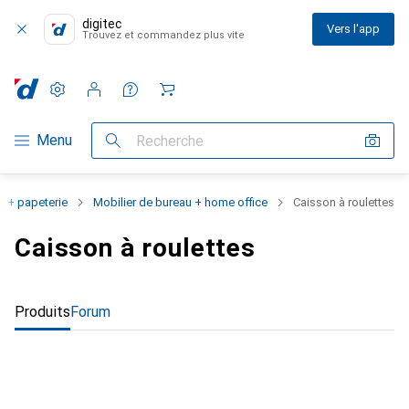
digitec
Vers l'app
Trouvez et commandez plus vite
Paramètres
Compte client
Listes de comparaison
Listes d'envies
Panier
Navigation par catégorie
Menu
Recherche
u + papeterie
Mobilier de bureau + home office
Caisson à roulettes
Caisson à roulettes
Produits
Forum