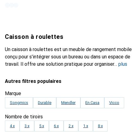
Caisson à roulettes
Un caisson à roulettes est un meuble de rangement mobile
conçu pour s'intégrer sous un bureau ou dans un espace de
travail. Il offre une solution pratique pour organiser
plus
Autres filtres populaires
Marque
Songmics
Durable
Mendler
En.Casa
Vicco
Nombre de tiroirs
4 x
3 x
5 x
6 x
2 x
1 x
8 x