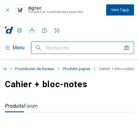
digitec
Vers l'app
Trouvez et commandez plus vite
Paramètres
Compte client
Listes de comparaison
Listes d'envies
Panier
Navigation par catégorie
Menu
Recherche
erie
Fournitures de bureau
Produits papier
Cahier + bloc-notes
Cahier + bloc-notes
Produits
Forum