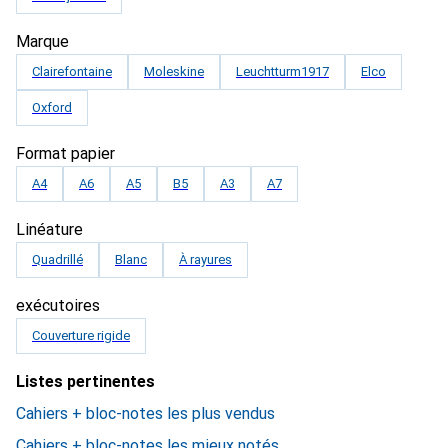
Marque
Clairefontaine
Moleskine
Leuchtturm1917
Elco
Oxford
Format papier
A4
A6
A5
B5
A3
A7
Linéature
Quadrillé
Blanc
À rayures
exécutoires
Couverture rigide
Listes pertinentes
Cahiers + bloc-notes les plus vendus
Cahiers + bloc-notes les mieux notés