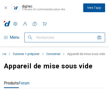
digitec
Vers l'app
Trouvez et commandez plus vite
Paramètres
Compte client
Listes de comparaison
Listes d'envies
Panier
Navigation par catégorie
Menu
Recherche
isine
Cuisiner + préparer
Conserver
Appareil de mise sous vide
Appareil de mise sous vide
Produits
Forum