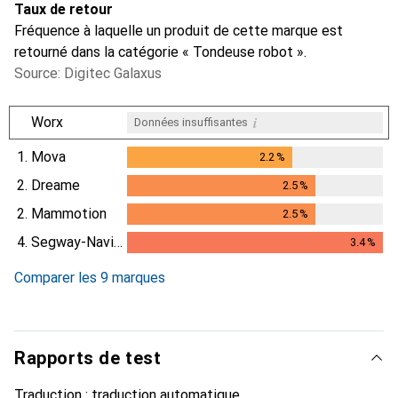
Taux de retour
Fréquence à laquelle un produit de cette marque est
retourné dans la catégorie « Tondeuse robot ».
Source: Digitec Galaxus
i
Worx
Données insuffisantes
1.
Mova
2.2
%
2.2
%
2.
Dreame
2.5
%
2.5
%
2.
Mammotion
2.5
%
2.5
%
4.
Segway-Navimow
3.4
%
3.4
%
Comparer les 9 marques
Rapports de test
Traduction :
traduction automatique