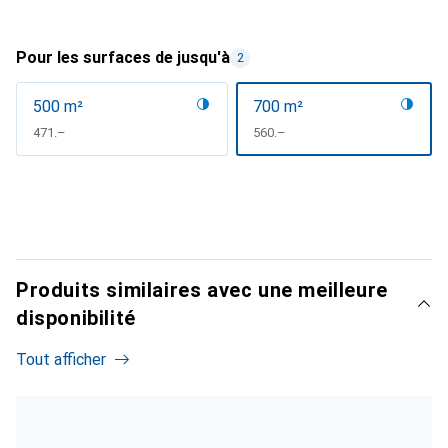
Pour les surfaces de jusqu'à
2
500 m²
700 m²
CHF
471.–
CHF
560.–
Produits similaires avec une meilleure
disponibilité
Tout afficher