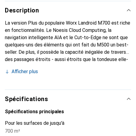
Description
La version Plus du populaire Worx Landroid M700 est riche
en fonctionnalités. Le Noesis Cloud Computing, la
navigation intelligente AIA et le Cut-to-Edge ne sont que
quelques-uns des éléments qui ont fait du M500 un best-
seller. De plus, il possède la capacité inégalée de traverser
des passages étroits - aussi étroits que la tondeuse elle-
même - sans fil de guidage, et dispose d'un retournement
Afficher plus
intelligent aux limites pour accomplir le travail plus
rapidement que les tondeuses aléatoires traditionnelles.
Sa programmation intelligente des tâches quotidiennes
s'ajuste automatiquement au taux de croissance réel de
Spécifications
votre pelouse, en tenant compte de la météo locale, de la
saison, de l'ensoleillement, du type d'herbe et d'autres
Spécifications principales
variables. La coupe jusqu'au bord réduit la nécessité de la
Pour les surfaces de jusqu'à
taille manuelle. Des mises à jour et améliorations
700 m²
continues sont fournies automatiquement via des mises à