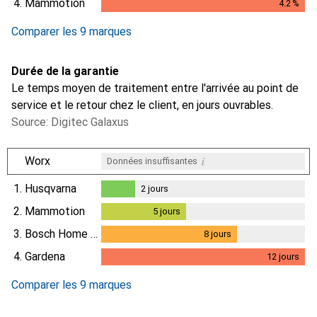
4.
Mammotion
4.2
%
4.2
%
Comparer les 9 marques
Durée de la garantie
Le temps moyen de traitement entre l'arrivée au point de
service et le retour chez le client, en jours ouvrables.
Source: Digitec Galaxus
i
Worx
Données insuffisantes
1.
Husqvarna
2
jours
2
jours
2.
Mammotion
5
jours
5
jours
3.
Bosch Home & Garden
8
jours
8
jours
4.
Gardena
12
jours
12
jours
Comparer les 9 marques