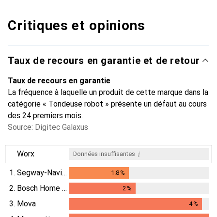
Critiques et opinions
Taux de recours en garantie et de retour
Taux de recours en garantie
La fréquence à laquelle un produit de cette marque dans la
catégorie « Tondeuse robot » présente un défaut au cours
des 24 premiers mois.
Source: Digitec Galaxus
i
Worx
Données insuffisantes
1.
Segway-Navimow
1.8
%
1.8
%
2.
Bosch Home & Garden
2
%
2
%
3.
Mova
4
%
4
%