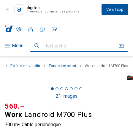
digitec
Vers l'app
Trouvez et commandez plus vite
Paramètres
Compte client
Listes de comparaison
Listes d'envies
Panier
Navigation par catégorie
Menu
Recherche
at
Extérieur + Jardin
Tondeuse robot
Worx Landroid M700 Plus
21 images
CHF
560.–
Worx
Landroid M700 Plus
700 m², Câble périphérique