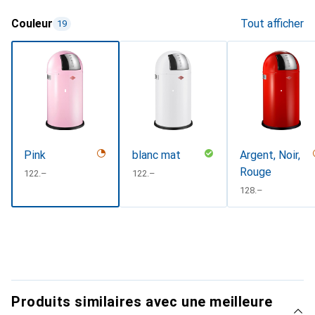
Couleur
Tout afficher
19
Pink
blanc mat
Argent, Noir,
Rouge
CHF
122.–
CHF
122.–
CHF
128.–
Produits similaires avec une meilleure