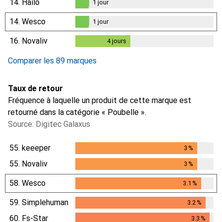
14.
Hailo
1
jour
1
jour
14.
Wesco
1
jour
1
jour
16.
Novaliv
4
jours
4
jours
Comparer les 89 marques
Taux de retour
Fréquence à laquelle un produit de cette marque est
retourné dans la catégorie « Poubelle ».
Source: Digitec Galaxus
55.
keeeper
3
%
3
%
55.
Novaliv
3
%
3
%
58.
Wesco
3.1
%
3.1
%
59.
Simplehuman
3.2
%
3.2
%
60.
Fs-Star
3.3
%