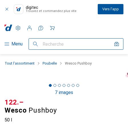
digitec
Vers l'app
Trouvez et commandez plus vite
Paramètres
Compte client
Listes de comparaison
Listes d'envies
Panier
Navigation par catégorie
Menu
Recherche
Tout l'assortiment
Poubelle
Wesco Pushboy
7 images
CHF
122.–
Wesco
Pushboy
50 l