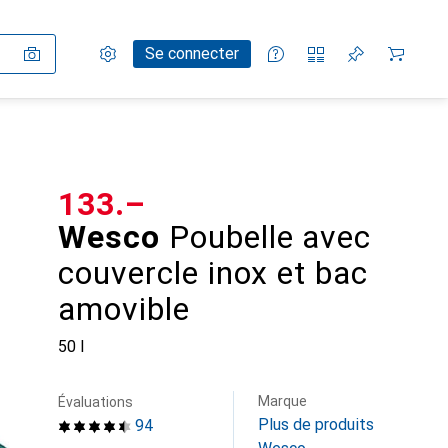
Paramètres
Compte client
Listes de comparaison
Listes d'envies
Panier
Se connecter
CHF
133.–
Wesco
Poubelle avec
couvercle inox et bac
amovible
50 l
Marque
Évaluations
Plus de produits
94