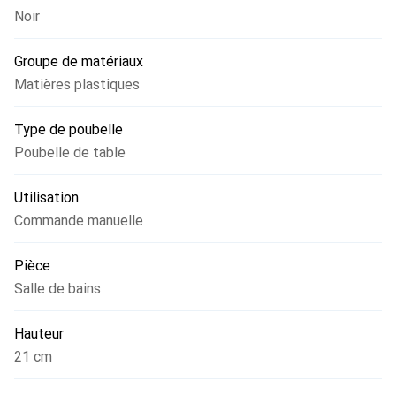
Noir
pendant le petit-déjeuner.
Groupe de matériaux
Matières plastiques
Type de poubelle
Poubelle de table
Utilisation
Commande manuelle
Pièce
Salle de bains
Hauteur
21 cm