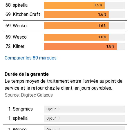
68.
spirella
1.5
%
1.5
%
69.
Kitchen Craft
1.6
%
1.6
%
69.
Wenko
1.6
%
1.6
%
69.
Wesco
1.6
%
1.6
%
72.
Kilner
1.8
%
1.8
%
Comparer les 89 marques
Durée de la garantie
Le temps moyen de traitement entre l'arrivée au point de
service et le retour chez le client, en jours ouvrables.
Source: Digitec Galaxus
1.
Songmics
i
0
jour
1.
spirella
i
0
jour
1.
Wenko
i
0
jour