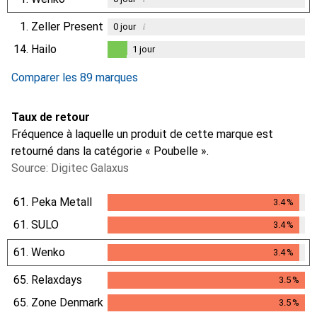
1.
Zeller Present
i
0
jour
14.
Hailo
1
jour
1
jour
Comparer les 89 marques
Taux de retour
Fréquence à laquelle un produit de cette marque est
retourné dans la catégorie « Poubelle ».
Source: Digitec Galaxus
61.
Peka Metall
3.4
%
3.4
%
61.
SULO
3.4
%
3.4
%
61.
Wenko
3.4
%
3.4
%
65.
Relaxdays
3.5
%
3.5
%
65.
Zone Denmark
3.5
%