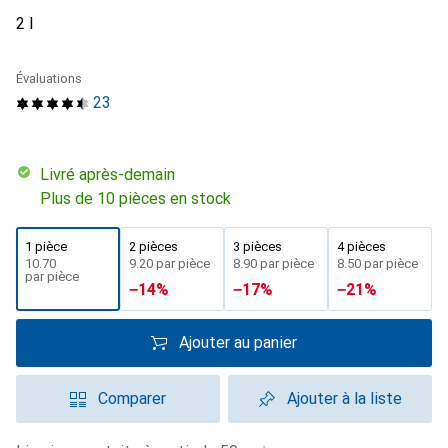
2 l
Évaluations
23
Livré après-demain
Plus de 10 pièces en stock
1 pièce
2 pièces
3 pièces
4 pièces
CHF
10.70
CHF
9.20
par pièce
CHF
8.90
par pièce
CHF
8.50
par pièce
par pièce
−
14
%
−
17
%
−
21
%
Ajouter au panier
Comparer
Ajouter à la liste