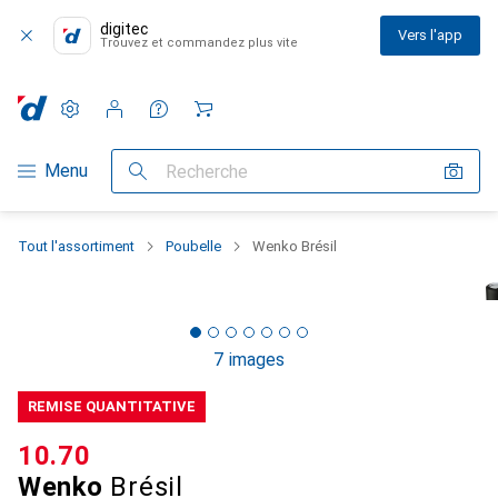
digitec
Vers l'app
Trouvez et commandez plus vite
Paramètres
Compte client
Listes de comparaison
Listes d'envies
Panier
Navigation par catégorie
Menu
Recherche
Tout l'assortiment
Poubelle
Wenko Brésil
7 images
REMISE QUANTITATIVE
CHF
10.70
Wenko
Brésil