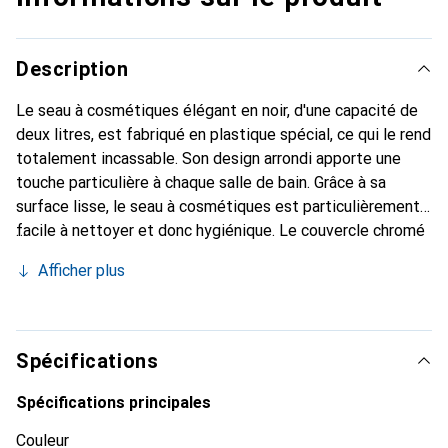
Description
Le seau à cosmétiques élégant en noir, d'une capacité de
deux litres, est fabriqué en plastique spécial, ce qui le rend
totalement incassable. Son design arrondi apporte une
touche particulière à chaque salle de bain. Grâce à sa
surface lisse, le seau à cosmétiques est particulièrement
facile à nettoyer et donc hygiénique. Le couvercle chromé
offre un joli contraste avec le fond noir. Le couvercle
Afficher plus
basculant permet une utilisation facile tout en empêchant
de voir à l'intérieur. Dans la cuisine, le seau à couvercle
basculant est également un assistant élégant. Sur le plan
de travail, il est décorativement prêt à accueillir des
Spécifications
dosettes de café, des capsules de café, des sachets de
thé ou d'autres petits déchets de manière astucieuse à
Spécifications principales
l'intérieur. Sur la table à manger, le mini-seau sert de
Couleur
pratique poubelle de table, assurant ainsi un ordre stylé