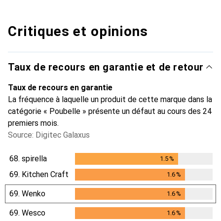
Critiques et opinions
Taux de recours en garantie et de retour
Taux de recours en garantie
La fréquence à laquelle un produit de cette marque dans la
catégorie « Poubelle » présente un défaut au cours des 24
premiers mois.
Source: Digitec Galaxus
68.
spirella
1.5
%
1.5
%
69.
Kitchen Craft
1.6
%
1.6
%
69.
Wenko
1.6
%
1.6
%
69.
Wesco
1.6
%
1.6
%