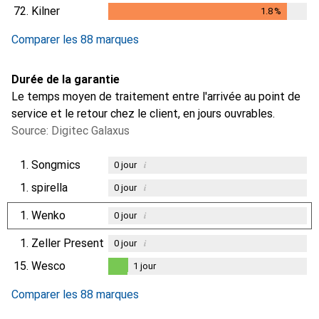
72.
Kilner
1.8
%
1.8
%
Comparer les 88 marques
Durée de la garantie
Le temps moyen de traitement entre l'arrivée au point de
service et le retour chez le client, en jours ouvrables.
Source: Digitec Galaxus
1.
Songmics
i
0
jour
1.
spirella
i
0
jour
1.
Wenko
i
0
jour
1.
Zeller Present
i
0
jour
15.
Wesco
1
jour
1
jour
Comparer les 88 marques