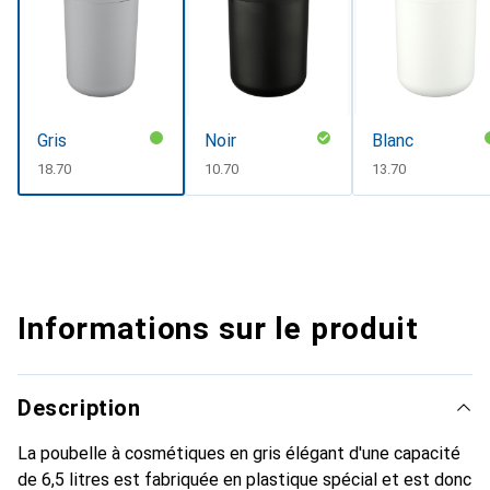
Gris
Noir
Blanc
CHF
18.70
CHF
10.70
CHF
13.70
Informations sur le produit
Description
La poubelle à cosmétiques en gris élégant d'une capacité
de 6,5 litres est fabriquée en plastique spécial et est donc