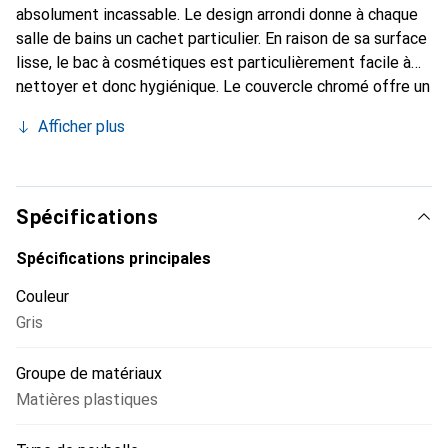
absolument incassable. Le design arrondi donne à chaque
salle de bains un cachet particulier. En raison de sa surface
lisse, le bac à cosmétiques est particulièrement facile à
nettoyer et donc hygiénique. Le couvercle chromé offre un
beau contraste avec le fond gris de la matière. Le
Afficher plus
couvercle pivotant rend la poubelle à cosmétiques facile à
utiliser mais ne permet pas de voir l'intérieur et s'adapte
parfaitement aux autres accessoires de salle de bains de
la série Brasil.
Spécifications
Spécifications principales
Couleur
Gris
Groupe de matériaux
Matières plastiques