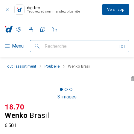
digitec
Vers l'app
Trouvez et commandez plus vite
Paramètres
Compte client
Listes de comparaison
Listes d'envies
Panier
Navigation par catégorie
Menu
Recherche
Tout l'assortiment
Poubelle
Wenko Brasil
3 images
CHF
18.70
Wenko
Brasil
6.50 l