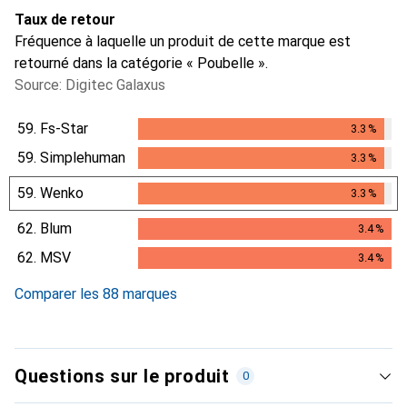
Taux de retour
Fréquence à laquelle un produit de cette marque est
retourné dans la catégorie « Poubelle ».
Source: Digitec Galaxus
59.
Fs-Star
3.3
%
3.3
%
59.
Simplehuman
3.3
%
3.3
%
59.
Wenko
3.3
%
3.3
%
62.
Blum
3.4
%
3.4
%
62.
MSV
3.4
%
3.4
%
Comparer les 88 marques
Questions sur le produit
0