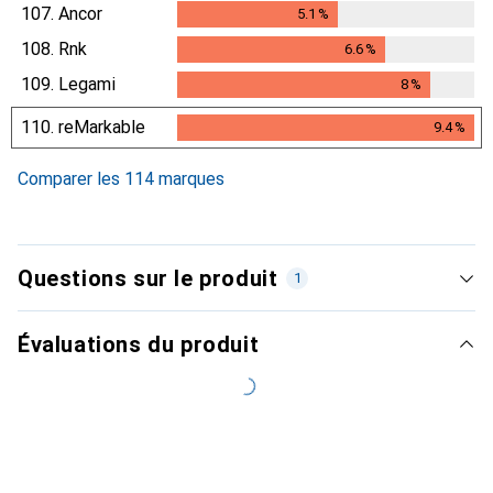
107.
Ancor
5.1
%
5.1
%
108.
Rnk
6.6
%
6.6
%
109.
Legami
8
%
8
%
110.
reMarkable
9.4
%
9.4
%
Comparer les 114 marques
Questions sur le produit
1
Évaluations du produit