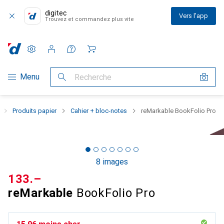
digitec
Vers l'app
Trouvez et commandez plus vite
Paramètres
Compte client
Listes de comparaison
Listes d'envies
Panier
Navigation par catégorie
Menu
Recherche
Produits papier
Cahier + bloc-notes
reMarkable BookFolio Pro
8 images
CHF
133.–
reMarkable
BookFolio Pro