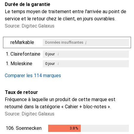
Durée de la garantie
Le temps moyen de traitement entre l'arrivée au point de
service et le retour chez le client, en jours ouvrables.
Source: Digitec Galaxus
i
reMarkable
Données insuffisantes
1.
Clairefontaine
i
0
jour
1.
Moleskine
i
0
jour
i
i
Données insuffisantes
Données insuffisantes
Comparer les 114 marques
Taux de retour
Fréquence à laquelle un produit de cette marque est
retourné dans la catégorie « Cahier + bloc-notes ».
Source: Digitec Galaxus
106.
Soennecken
3.8
%
3.8
%