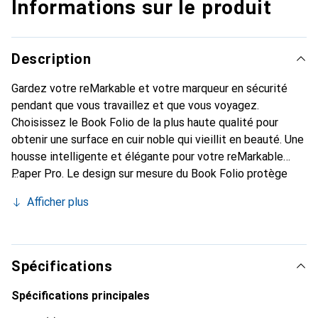
Informations sur le produit
Description
Gardez votre reMarkable et votre marqueur en sécurité
pendant que vous travaillez et que vous voyagez.
Choisissez le Book Folio de la plus haute qualité pour
obtenir une surface en cuir noble qui vieillit en beauté. Une
housse intelligente et élégante pour votre reMarkable
Paper Pro. Le design sur mesure du Book Folio protège
votre tablette papier tout en préservant son profil ultra-
Afficher plus
mince, sans ajouter de poids à votre sac. Avec sa propre
sangle pour votre marqueur ou Marker Plus, le Book Folio
complète l'expérience reMarkable. Lorsque vous êtes prêt
à travailler, il vous suffit de tirer la sangle derrière le Folio.
Spécifications
Facile à utiliser sans effort. Fabriqué en cuir véritable de
haute qualité, qui vieillit en beauté. Les Premium Book
Spécifications principales
Folios confèrent à votre tablette papier la sensation