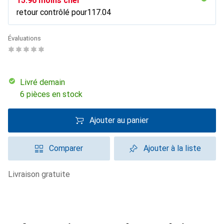
CHF
15.96
moins cher
retour contrôlé pour
CHF
117.04
Évaluations
Livré demain
6 pièces en stock
Ajouter au panier
Comparer
Ajouter à la liste
livraison gratuite