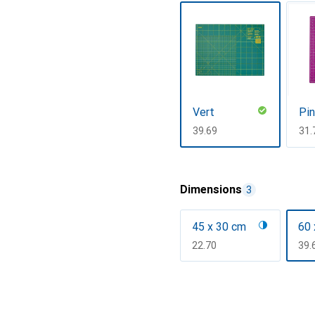
Vert
Pi
CHF
39.69
CH
31.
Afficher plus
Dimensions
3
45 x 30 cm
60 
CHF
22.70
CH
39.
Afficher plus