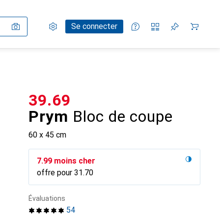
Paramètres
Compte client
Listes de comparaison
Listes d'envies
Panier
Se connecter
CHF
39.69
Prym
Bloc de coupe
60 x 45 cm
CHF
7.99
moins cher
offre pour
CHF
31.70
Évaluations
54