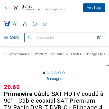
digitec
Vers l'app
Trouvez et commandez plus vite
Paramètres
Compte client
Listes de comparaison
Listes d'envies
Panier
Navigation par catégorie
Menu
Recherche
90° - Câble coaxial SAT Premium - TV Radio DVB-T DVB-C - Blindage 4 plis
6 images
CHF
20.60
Primewire
Câble SAT HDTV coudé à
90° - Câble coaxial SAT Premium -
TV Radio DVB-T DVB-C - Blindage 4