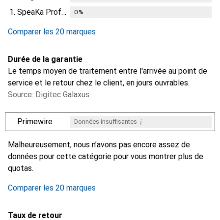
1.
SpeaKa Professional
0
%
Comparer les 20 marques
Durée de la garantie
Le temps moyen de traitement entre l'arrivée au point de
service et le retour chez le client, en jours ouvrables.
Source: Digitec Galaxus
i
Primewire
Données insuffisantes
i
i
i
i
Données insuffisantes
Données insuffisantes
Données insuffisantes
Données insuffisantes
Malheureusement, nous n’avons pas encore assez de
données pour cette catégorie pour vous montrer plus de
quotas.
Comparer les 20 marques
Taux de retour