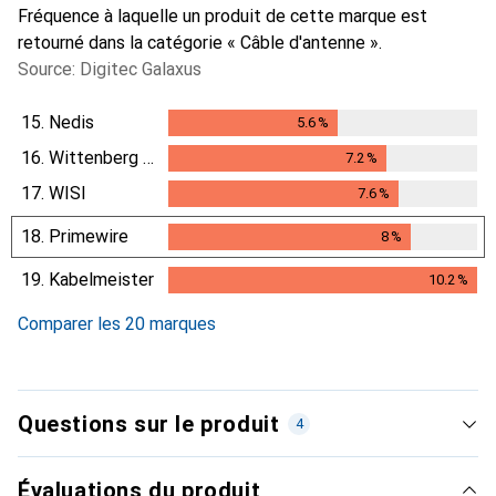
Fréquence à laquelle un produit de cette marque est
retourné dans la catégorie « Câble d'antenne ».
Source: Digitec Galaxus
15.
Nedis
5.6
%
5.6
%
16.
Wittenberg Antennen
7.2
%
7.2
%
17.
WISI
7.6
%
7.6
%
18.
Primewire
8
%
8
%
19.
Kabelmeister
10.2
%
10.2
%
Comparer les 20 marques
Questions sur le produit
4
Évaluations du produit