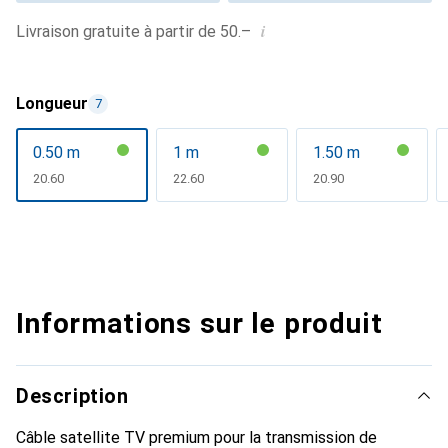
i
Livraison gratuite à partir de 50.–
Longueur
7
0.50 m
1 m
1.50 m
CHF
20.60
CHF
22.60
CHF
20.90
Informations sur le produit
Description
Câble satellite TV premium pour la transmission de