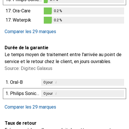
0.1
%
17.
Ora-Care
0.2
%
0.2
%
17.
Waterpik
0.2
%
0.2
%
Comparer les 29 marques
Durée de la garantie
Le temps moyen de traitement entre l'arrivée au point de
service et le retour chez le client, en jours ouvrables.
Source: Digitec Galaxus
1.
Oral-B
i
0
jour
1.
Philips Sonicare
i
0
jour
Comparer les 29 marques
Taux de retour