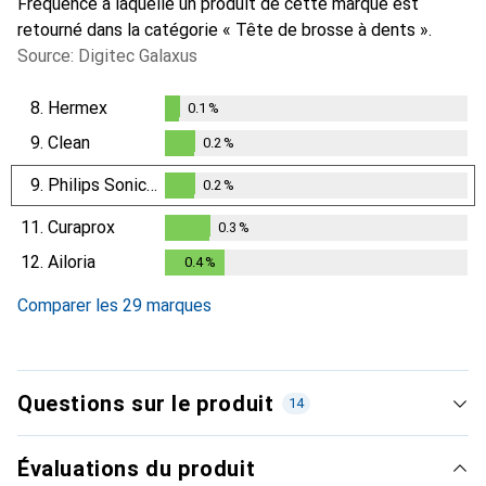
Fréquence à laquelle un produit de cette marque est
retourné dans la catégorie « Tête de brosse à dents ».
Source: Digitec Galaxus
8.
Hermex
0.1
%
0.1
%
9.
Clean
0.2
%
0.2
%
9.
Philips Sonicare
0.2
%
0.2
%
11.
Curaprox
0.3
%
0.3
%
12.
Ailoria
0.4
%
0.4
%
Comparer les 29 marques
Questions sur le produit
14
Évaluations du produit