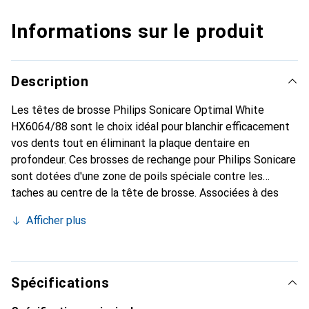
Informations sur le produit
Description
Les têtes de brosse Philips Sonicare Optimal White
HX6064/88 sont le choix idéal pour blanchir efficacement
vos dents tout en éliminant la plaque dentaire en
profondeur. Ces brosses de rechange pour Philips Sonicare
sont dotées d'une zone de poils spéciale contre les
taches au centre de la tête de brosse. Associées à des
poils en forme de diamant qui offrent un meilleur contact
Afficher plus
avec la surface, elles permettent d'éliminer encore plus
efficacement les taches tenaces. Résultat : des dents
jusqu'à 100 % plus blanches en une semaine seulement
(dans le programme de brossage White par rapport à une
Spécifications
brosse à dents manuelle). Avec une élimination de la
plaque dentaire jusqu'à 7 fois supérieure à celle d'une