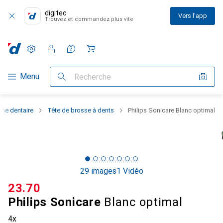
digitec
Vers l'app
Trouvez et commandez plus vite
Paramètres
Compte client
Listes de comparaison
Listes d'envies
Panier
Navigation par catégorie
Menu
Recherche
ène dentaire
Tête de brosse à dents
Philips Sonicare Blanc optimal
29 images
1 Vidéo
CHF
23.70
Philips Sonicare
Blanc optimal
4x