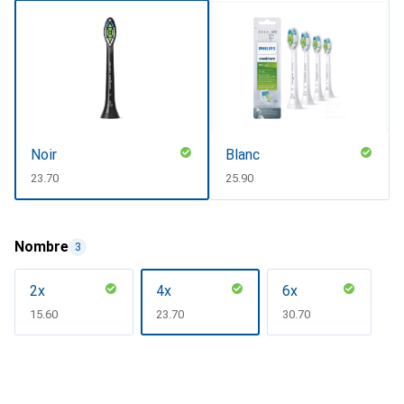
Noir
Blanc
CHF
23.70
CHF
25.90
Nombre
3
2x
4x
6x
CHF
15.60
CHF
23.70
CHF
30.70