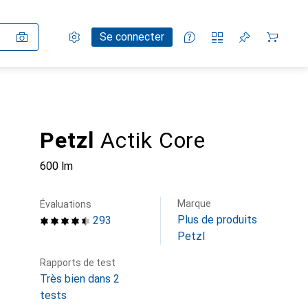
Paramètres
Compte client
Listes de comparaison
Listes d'envies
Panier
Se connecter
Petzl
Actik Core
600 lm
Marque
Évaluations
Plus de produits
293
Petzl
Rapports de test
Très bien dans 2
tests