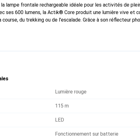
la lampe frontale rechargeable idéale pour les activités de plein
vec ses 600 lumens, la Actik® Core produit une lumière vive et c
 course, du trekking ou de l'escalade. Grâce à son réflecteur ph
dans l'obscurité, et sa lumière rouge empêche d'éblouir les autr
vec la batterie Core peut également fonctionner avec trois pile
ales
Lumière rouge
115 m
LED
Fonctionnement sur batterie