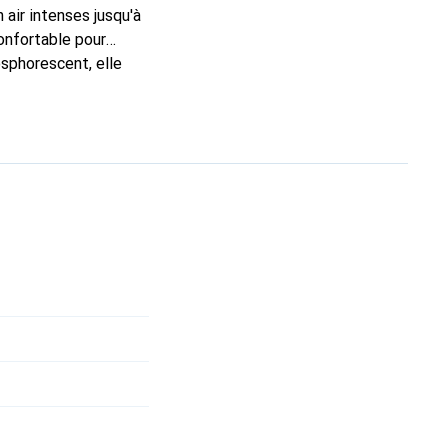
 air intenses jusqu'à
onfortable pour
osphorescent, elle
es membres du groupe.
s grâce au concept