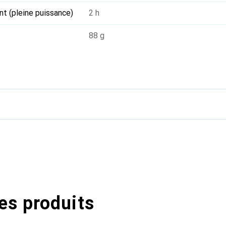
t (pleine puissance)
2 h
88 g
es produits