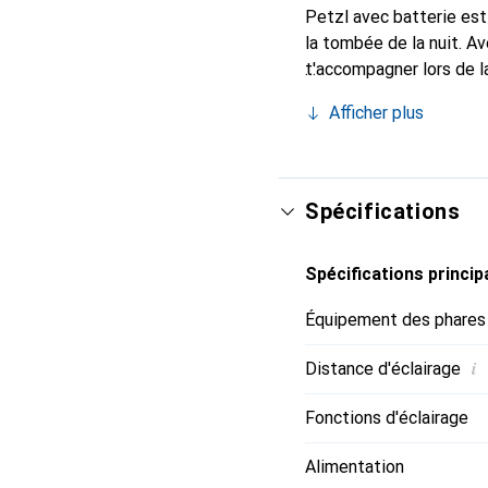
Petzl avec batterie est 
la tombée de la nuit. A
t'accompagner lors de la
est facile à retrouver 
Afficher plus
La Actik® Core livrée a
hybride.
Spécifications
Spécifications princip
Équipement des phares
i
Distance d'éclairage
Fonctions d'éclairage
Alimentation