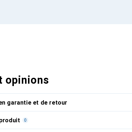
t opinions
en garantie et de retour
produit
0