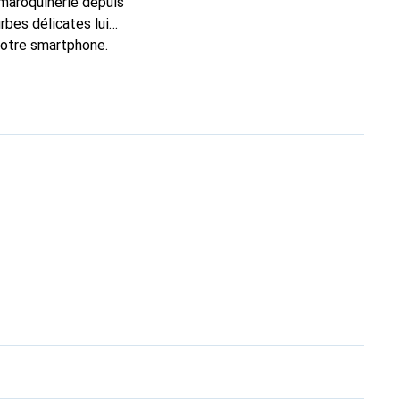
 maroquinerie depuis
rbes délicates lui
 votre smartphone.
n choix sûr pour une