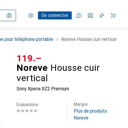
Paramètres
Compte client
Listes de comparaison
Listes d'envies
Panier
Se connecter
e pour téléphone portable
Noreve Housse cuir vertical
CHF
119.–
Noreve
Housse cuir
vertical
Sony Xperia XZ2 Premium
Marque
Évaluations
Plus de produits
Noreve