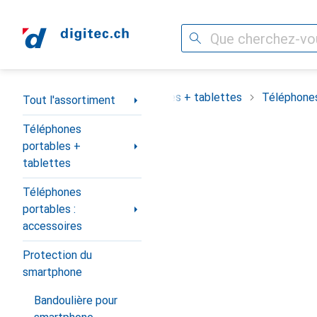
Recherche
Navigation par catégorie
assortiment
Téléphones portables + tablettes
Téléphones
Tout l'assortiment
Téléphones
portables +
tablettes
Téléphones
portables :
accessoires
Protection du
smartphone
Bandoulière pour