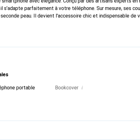
e smartphone avec élégance. Conçu par des artisans experts en
l s’adapte parfaitement à votre téléphone. Sur mesure, ses cou
 seconde peau. Il devient l'accessoire chic et indispensable de
ional pour ses produits de haute qualité, la marque Noreve est u
ales
i
éphone portable
Bookcover