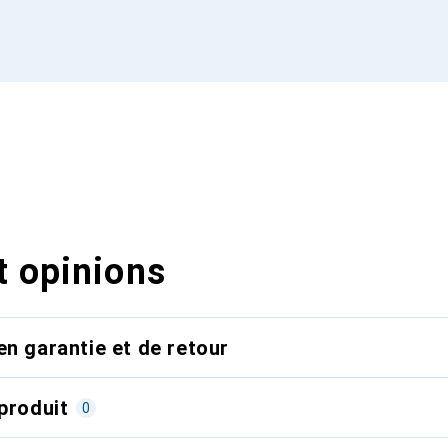
t opinions
en garantie et de retour
produit
0