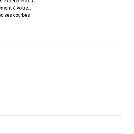
ns expérimentés
tement à votre
ec ses courbes
onal pour ses
ante.