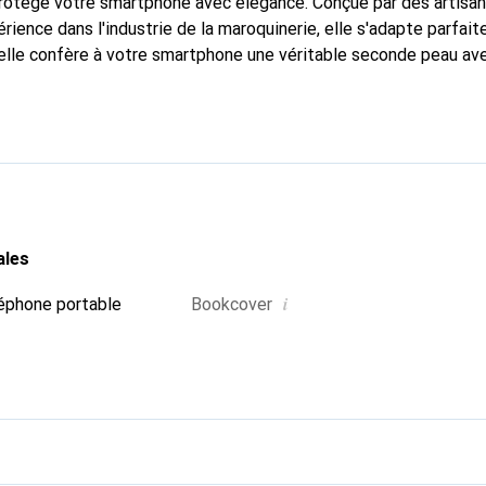
 protège votre smartphone avec élégance. Conçue par des artisa
rience dans l'industrie de la maroquinerie, elle s'adapte parfai
 elle confère à votre smartphone une véritable seconde peau av
un accessoire chic et indispensable. Reconnaissable à l'internati
é, la marque Noreve est un choix fiable pour une clientèle exige
ales
i
éphone portable
Bookcover