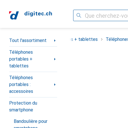
Recherche
Navigation par catégorie
assortiment
Téléphones portables + tablettes
Téléphones
Tout l'assortiment
Téléphones
portables +
tablettes
Téléphones
portables :
accessoires
Protection du
smartphone
Bandoulière pour