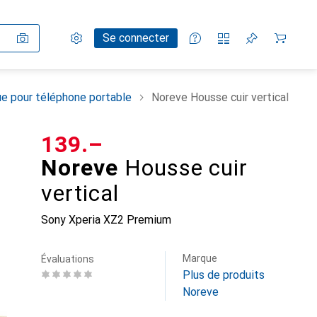
Paramètres
Compte client
Listes de comparaison
Listes d'envies
Panier
Se connecter
e pour téléphone portable
Noreve Housse cuir vertical
CHF
139.–
Noreve
Housse cuir
vertical
Sony Xperia XZ2 Premium
Marque
Évaluations
Plus de produits
Noreve