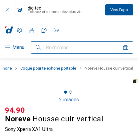
digitec
Vers l'app
Trouvez et commandez plus vite
Paramètres
Compte client
Listes de comparaison
Listes d'envies
Panier
Navigation par catégorie
Menu
Recherche
rtphone
Coque pour téléphone portable
Noreve Housse cuir vertical
2 images
CHF
94.90
Noreve
Housse cuir vertical
Sony Xperia XA1 Ultra