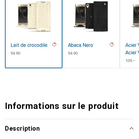
Lait de crocodile
Abaca Nero
Acier 
Acier 
CHF
94.90
CHF
94.90
Coutu
CHF
109.–
Informations sur le produit
Description