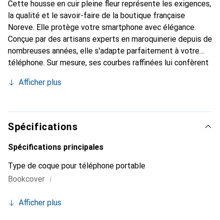
Cette housse en cuir pleine fleur représente les exigences,
la qualité et le savoir-faire de la boutique française
Noreve. Elle protège votre smartphone avec élégance.
Conçue par des artisans experts en maroquinerie depuis de
nombreuses années, elle s'adapte parfaitement à votre
téléphone. Sur mesure, ses courbes raffinées lui confèrent
une véritable seconde peau. Elle devient l'accessoire chic
Afficher plus
et indispensable de votre smartphone. Reconnaître
internationalement pour ses produits de haute qualité, la
marque Noreve est un choix sûr pour une clientèle
exigeante.
Spécifications
Spécifications principales
Type de coque pour téléphone portable
i
Bookcover
Afficher plus