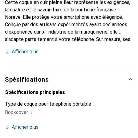
Cette coque en cuir pleine fleur représente les exigences,
la qualité et le savoir-faire de la boutique française
Noreve. Elle protège votre smartphone avec élégance.
Conçue par des artisans expérimentés ayant des années
d'expérience dans l'industrie de la maroquinerie, elle
s'adapte parfaitement à votre téléphone. Sur mesure, ses
courbes délicates offrent une véritable seconde peau. Elle
Afficher plus
devient un accessoire chic et indispensable pour votre
smartphone. Reconnaît internationalement pour ses
produits de haute qualité, la marque Noreve est un choix
fiable pour une clientèle exigeante.
Spécifications
Spécifications principales
Type de coque pour téléphone portable
i
Bookcover
Afficher plus