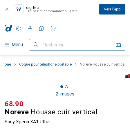
digitec
Vers l'app
Trouvez et commandez plus vite
Paramètres
Compte client
Listes de comparaison
Listes d'envies
Panier
Navigation par catégorie
Menu
Recherche
rtphone
Coque pour téléphone portable
Noreve Housse cuir vertical
2 images
CHF
68.90
Noreve
Housse cuir vertical
Sony Xperia XA1 Ultra