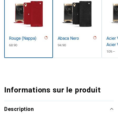
Rouge (Nappa)
Abaca Nero
Acier 
Acier 
CHF
68.90
CHF
94.90
Coutu
CHF
109.–
Informations sur le produit
Description