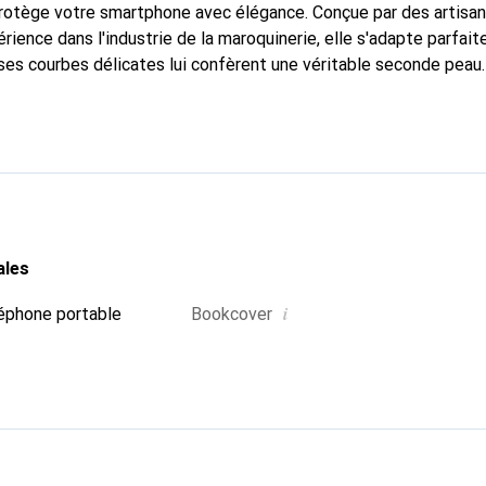
 protège votre smartphone avec élégance. Conçue par des artisa
rience dans l'industrie de la maroquinerie, elle s'adapte parfai
ses courbes délicates lui confèrent une véritable seconde peau.
dispensable pour votre smartphone. Reconnaître internationaleme
que Noreve est un choix fiable pour une clientèle exigeante.
ales
i
éphone portable
Bookcover