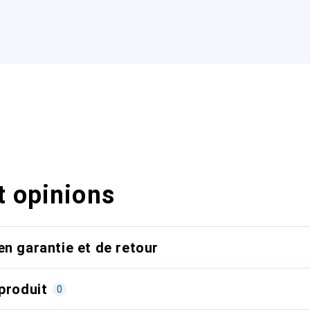
t opinions
en garantie et de retour
produit
0