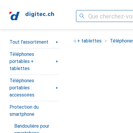
Recherche
Navigation par catégorie
assortiment
Téléphones portables + tablettes
Téléphones
Tout l'assortiment
Téléphones
portables +
tablettes
Téléphones
portables :
accessoires
Protection du
smartphone
Bandoulière pour