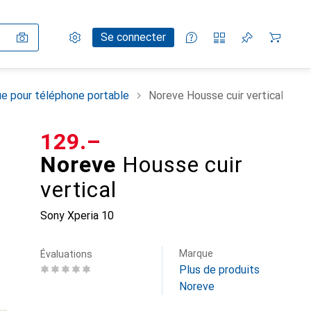
Paramètres
Compte client
Listes de comparaison
Listes d'envies
Panier
Se connecter
e pour téléphone portable
Noreve Housse cuir vertical
CHF
129.–
Noreve
Housse cuir
vertical
Sony Xperia 10
Marque
Évaluations
Plus de produits
Noreve