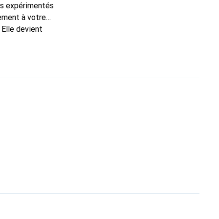
ns expérimentés
tement à votre
 Elle devient
nt pour ses produits