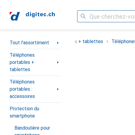
Recherche
Navigation par catégorie
assortiment
Téléphones portables + tablettes
Téléphones
Tout l'assortiment
Téléphones
portables +
tablettes
Téléphones
portables :
accessoires
Protection du
smartphone
Bandoulière pour