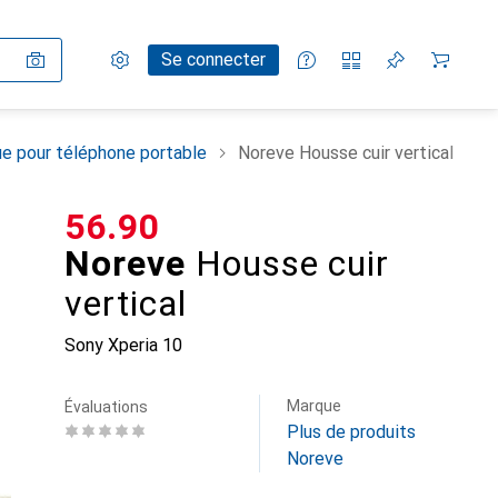
Paramètres
Compte client
Listes de comparaison
Listes d'envies
Panier
Se connecter
e pour téléphone portable
Noreve Housse cuir vertical
CHF
56.90
Noreve
Housse cuir
vertical
Sony Xperia 10
Marque
Évaluations
Plus de produits
Noreve