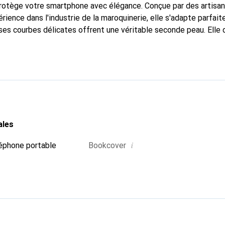
 protège votre smartphone avec élégance. Conçue par des artisa
rience dans l'industrie de la maroquinerie, elle s'adapte parfai
ses courbes délicates offrent une véritable seconde peau. Elle 
pour votre smartphone. La marque Noreve est reconnue internati
é et est un choix fiable pour une clientèle exigeante.
ales
i
éphone portable
Bookcover