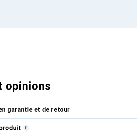
t opinions
en garantie et de retour
produit
0