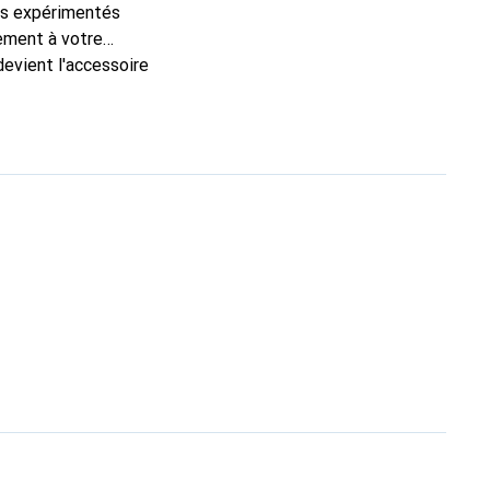
ns expérimentés
tement à votre
devient l'accessoire
onalement pour ses