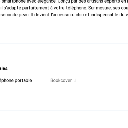
e smartphone avec élégance. Conçu par des artisans experts en
l s'adapte parfaitement à votre téléphone. Sur mesure, ses cour
 seconde peau. Il devient l'accessoire chic et indispensable de
nue internationalement pour ses produits de haute qualité et 
xigeante.
ales
i
éphone portable
Bookcover