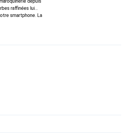
 maroquinerie depuis
bes raffinées lui
 votre smartphone. La
constitue un choix