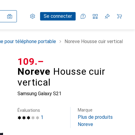
Paramètres
Compte client
Listes de comparaison
Listes d'envies
Panier
Se connecter
e pour téléphone portable
Noreve Housse cuir vertical
CHF
109.–
Noreve
Housse cuir
vertical
Samsung Galaxy S21
Marque
Évaluations
Plus de produits
1
Noreve