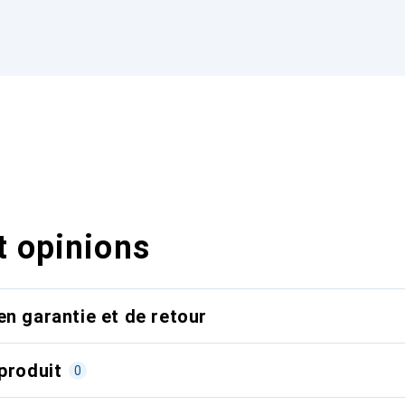
t opinions
en garantie et de retour
produit
0