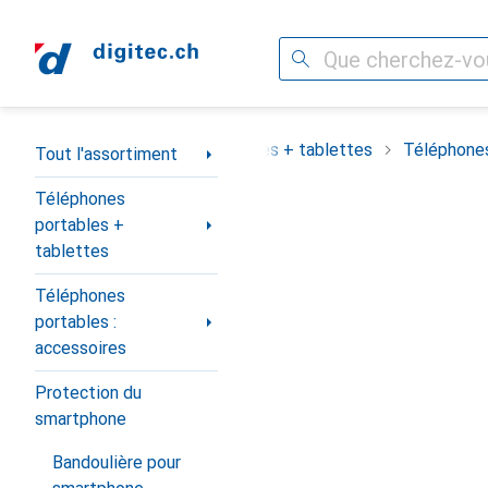
Recherche
Navigation par catégorie
assortiment
Téléphones portables + tablettes
Téléphones
Tout l'assortiment
Téléphones
portables +
tablettes
Téléphones
portables :
accessoires
Protection du
smartphone
Bandoulière pour